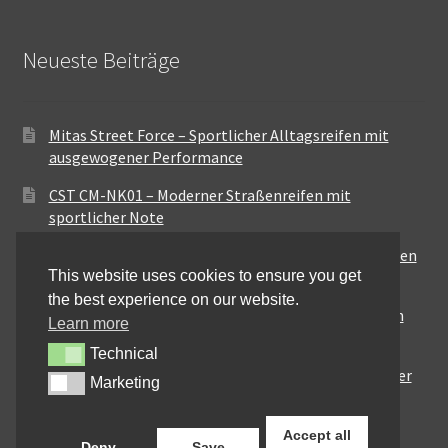
Neueste Beiträge
Mitas Street Force – Sportlicher Alltagsreifen mit
ausgewogener Performance
CST CM-NK01 – Moderner Straßenreifen mit
sportlicher Note
Maxxis MA-ST3 – Ausgewogener Sport-Touring-Reifen
This website uses cookies to ensure you get
für vielseitige Einsätze
the best experience on our website.
Pirelli City Demon – Zuverlässigkeit für den urbanen
Learn more
Alltag
Technical
Technical
Metzeler Perfect ME77 – Klassische Optik mit solider
Marketing
Marketing
Straßenperformance
Accept all
Deny
Save