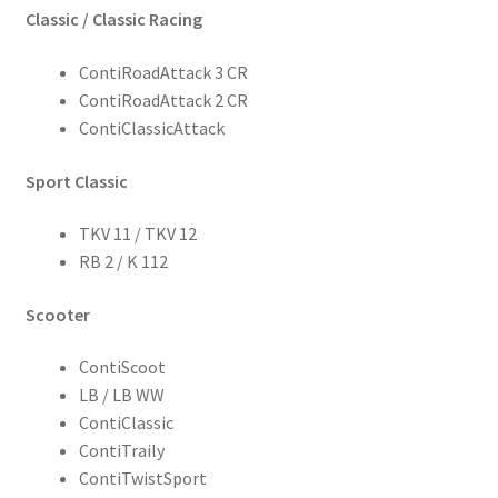
Classic / Classic Racing
ContiRoadAttack 3 CR
ContiRoadAttack 2 CR
ContiClassicAttack
Sport Classic
TKV 11 / TKV 12
RB 2 / K 112
Scooter
ContiScoot
LB / LB WW
ContiClassic
ContiTraily
ContiTwistSport