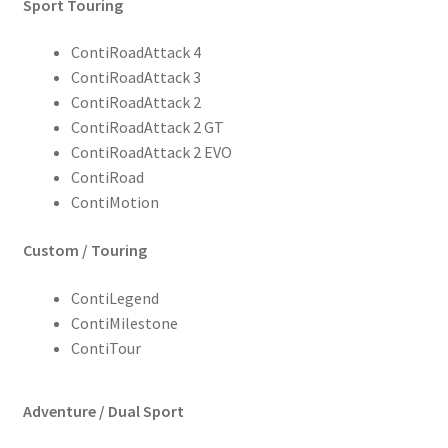
Sport Touring
Reifentests
ContiRoadAttack 4
ContiRoadAttack 3
Kontakt
ContiRoadAttack 2
ContiRoadAttack 2 GT
ContiRoadAttack 2 EVO
ContiRoad
ContiMotion
Custom / Touring
ContiLegend
ContiMilestone
ContiTour
Adventure / Dual Sport