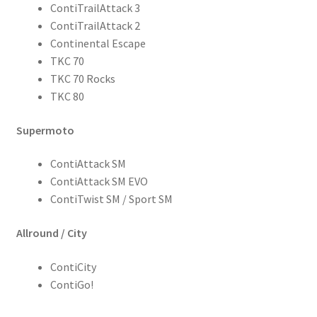
ContiTrailAttack 3
ContiTrailAttack 2
Continental Escape
TKC 70
TKC 70 Rocks
TKC 80
Supermoto
ContiAttack SM
ContiAttack SM EVO
ContiTwist SM / Sport SM
Allround / City
ContiCity
ContiGo!