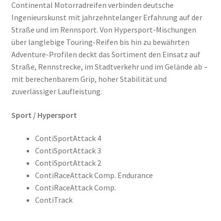
Bridgestone
Continental Motorradreifen verbinden deutsche
Ingenieurskunst mit jahrzehntelanger Erfahrung auf der
Continental
Straße und im Rennsport. Von Hypersport-Mischungen
über langlebige Touring-Reifen bis hin zu bewährten
Dunlop
Adventure-Profilen deckt das Sortiment den Einsatz auf
Straße, Rennstrecke, im Stadtverkehr und im Gelände ab –
mit berechenbarem Grip, hoher Stabilität und
Heidenau
zuverlässiger Laufleistung.
Maxxis
Sport / Hypersport
Metzeler
ContiSportAttack 4
ContiSportAttack 3
Michelin
ContiSportAttack 2
ContiRaceAttack Comp. Endurance
Mitas
ContiRaceAttack Comp.
ContiTrack
Pirelli