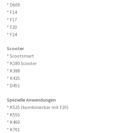
* D609
* F14
* F17
* F20
* F24
Scooter
* Scootsmart
* K180 Scooter
* K388
* K425
* D451
Spezielle Anwendungen
* K525 (kombinierbar mit F20)
* K555
* K460
* K701