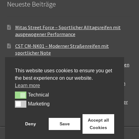
Neueste Beiträge
Mitas Street Force – Sportlicher Alltagsreifen mit
ausgewogener Performance
CST CM-NK01 – Moderner Straßenreifen mit
sportlicher Note
Maxxis MA-ST3 – Ausgewogener Sport-Touring-Reifen
This website uses cookies to ensure you get
für vielseitige Einsätze
the best experience on our website.
Pirelli City Demon – Zuverlässigkeit für den urbanen
Learn more
Alltag
Technical
Technical
Metzeler Perfect ME77 – Klassische Optik mit solider
Marketing
Marketing
Straßenperformance
Accept all
Deny
Save
Cookies
0