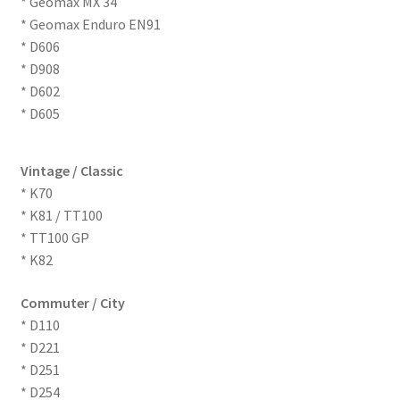
* Geomax MX 34
* Geomax Enduro EN91
* D606
* D908
* D602
* D605
Vintage / Classic
* K70
* K81 / TT100
* TT100 GP
* K82
Commuter / City
* D110
* D221
* D251
* D254