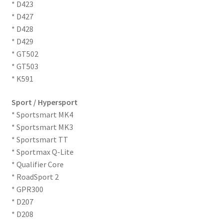
* D423
Reifentests
* D427
* D428
* D429
Kontakt
* GT502
* GT503
* K591
Sport / Hypersport
* Sportsmart MK4
* Sportsmart MK3
* Sportsmart TT
* Sportmax Q-Lite
* Qualifier Core
* RoadSport 2
* GPR300
* D207
* D208