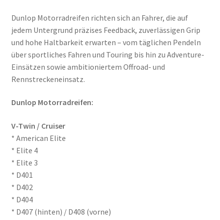
Bridgestone
Dunlop Motorradreifen richten sich an Fahrer, die auf
Continental
jedem Untergrund präzises Feedback, zuverlässigen Grip
und hohe Haltbarkeit erwarten – vom täglichen Pendeln
Dunlop
über sportliches Fahren und Touring bis hin zu Adventure-
Einsätzen sowie ambitioniertem Offroad- und
Heidenau
Rennstreckeneinsatz.
Dunlop Motorradreifen:
Maxxis
V-Twin / Cruiser
Metzeler
* American Elite
* Elite 4
Michelin
* Elite 3
* D401
Mitas
* D402
* D404
Pirelli
* D407 (hinten) / D408 (vorne)