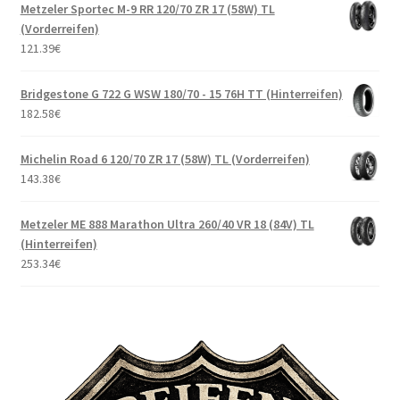
Metzeler Sportec M-9 RR 120/70 ZR 17 (58W) TL
(Vorderreifen)
121.39
€
Bridgestone G 722 G WSW 180/70 - 15 76H TT (Hinterreifen)
182.58
€
Michelin Road 6 120/70 ZR 17 (58W) TL (Vorderreifen)
143.38
€
Metzeler ME 888 Marathon Ultra 260/40 VR 18 (84V) TL
(Hinterreifen)
253.34
€