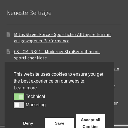
Neueste Beiträge
Mitas Street Force – Sportlicher Alltagsreifen mit
ausgewogener Performance
CST CM-NK01 – Moderner Straßenreifen mit
sportlicher Note
Maxxis MA-ST3 – Ausgewogener Sport-Touring-Reifen
This website uses cookies to ensure you get
für vielseitige Einsätze
the best experience on our website.
Pirelli City Demon – Zuverlässigkeit für den urbanen
Learn more
Alltag
Technical
Technical
Metzeler Perfect ME77 – Klassische Optik mit solider
Marketing
Marketing
Straßenperformance
Accept all
Deny
Save
Cookies