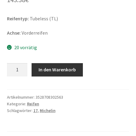
Reifentyp:
Tubeless (TL)
Achse:
Vorderreifen
20 vorrätig
Michelin
In den Warenkorb
Road
6
120/70
ZR
Artikelnummer:
3528708302563
Kategorie:
Reifen
17
Schlagwörter:
17
,
Michelin
(58W)
TL
(Vorderreifen)
Menge