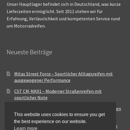
Unser Hauptlager befindet sich in Deutschland, was kurze
Lieferzeiten ermöglicht. Seit 2011 stehen wir für
Erfahrung, Verlässlichkeit und kompetenten Service rund
um Motorradreifen.
Neueste Beiträge
Mitas Street Force – Sportlicher Alltagsreifen mit
ausgewogener Performance
CST CM-NK01 – Moderner Straßenreifen mit
sportlicher Note
Maxxis MA-ST3 – Ausgewogener Sport-Touring-Reifen
This website uses cookies to ensure you get
für vielseitige Einsätze
the best experience on our website.
Pirelli City Demon – Zuverlässigkeit für den urbanen
Learn more