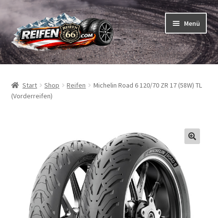
Zur
Zum
Menü
Navigation
Inhalt
springen
springen
Unterm
Reifen
öffnen
Start
Shop
Reifen
Michelin Road 6 120/70 ZR 17 (58W) TL
Unterm
Schläuche
(Vorderreifen)
öffnen
So bestellen Sie
Unterm
ABC
öffnen
Unterm
Marken
öffnen
Reifentests