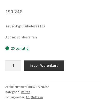
190.24
€
Reifentyp:
Tubeless (TL)
Achse:
Vorderreifen
20 vorrätig
Metzeler
In den Warenkorb
ME
888
Marathon
Ultra
Artikelnummer:
8019227268072
Kategorie:
Reifen
120/70
Schlagwörter:
19
,
Metzeler
ZR
19