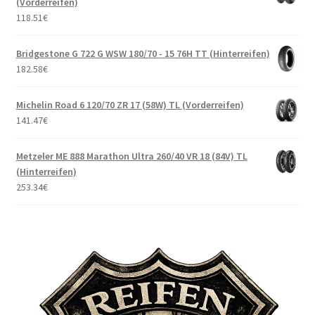
(Vorderreifen)
118.51
€
Bridgestone G 722 G WSW 180/70 - 15 76H TT (Hinterreifen)
182.58
€
Michelin Road 6 120/70 ZR 17 (58W) TL (Vorderreifen)
141.47
€
Metzeler ME 888 Marathon Ultra 260/40 VR 18 (84V) TL
(Hinterreifen)
253.34
€