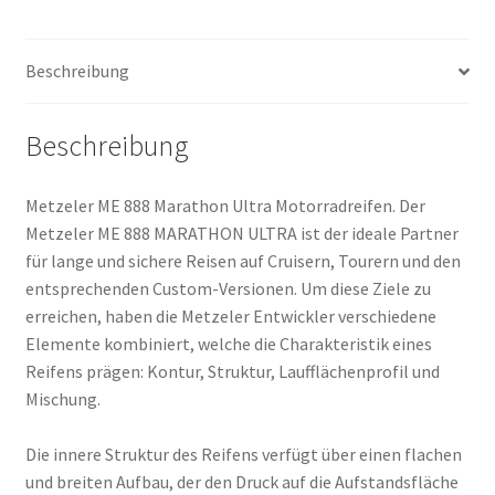
(60W)
TL
Beschreibung
(Vorderreifen)
Menge
Beschreibung
Metzeler ME 888 Marathon Ultra Motorradreifen. Der
Metzeler ME 888 MARATHON ULTRA ist der ideale Partner
für lange und sichere Reisen auf Cruisern, Tourern und den
entsprechenden Custom-Versionen. Um diese Ziele zu
erreichen, haben die Metzeler Entwickler verschiedene
Elemente kombiniert, welche die Charakteristik eines
Reifens prägen: Kontur, Struktur, Laufflächenprofil und
Mischung.
Die innere Struktur des Reifens verfügt über einen flachen
und breiten Aufbau, der den Druck auf die Aufstandsfläche