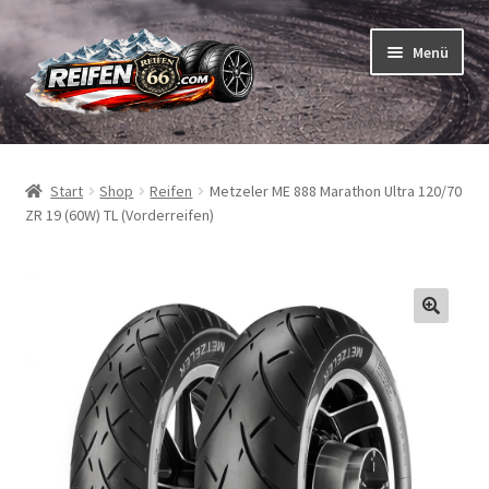
Zur
Zum
Menü
Navigation
Inhalt
springen
springen
Unterm
Reifen
öffnen
Start
Shop
Reifen
Metzeler ME 888 Marathon Ultra 120/70
Unterm
Schläuche
ZR 19 (60W) TL (Vorderreifen)
öffnen
So bestellen Sie
Unterm
ABC
öffnen
Unterm
Marken
öffnen
Reifentests