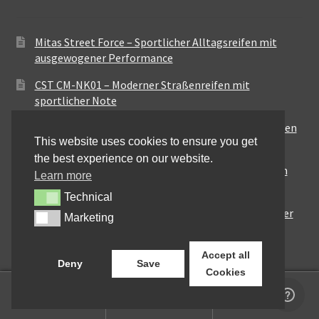
Mitas Street Force – Sportlicher Alltagsreifen mit
ausgewogener Performance
CST CM-NK01 – Moderner Straßenreifen mit
sportlicher Note
Maxxis MA-ST3 – Ausgewogener Sport-Touring-Reifen
This website uses cookies to ensure you get
für vielseitige Einsätze
the best experience on our website.
Pirelli City Demon – Zuverlässigkeit für den urbanen
Learn more
Alltag
Technical
Technical
Metzeler Perfect ME77 – Klassische Optik mit solider
Marketing
Marketing
Straßenperformance
Accept all
Deny
Save
Cookies
0
Suchen
Suchen