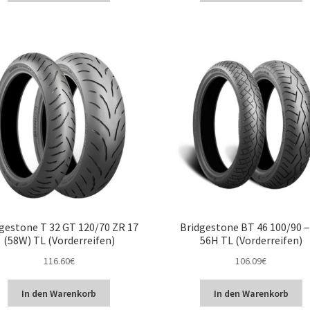
gestone T 32 GT 120/70 ZR 17
Bridgestone BT 46 100/90 –
(58W) TL (Vorderreifen)
56H TL (Vorderreifen)
116.60
€
106.09
€
In den Warenkorb
In den Warenkorb