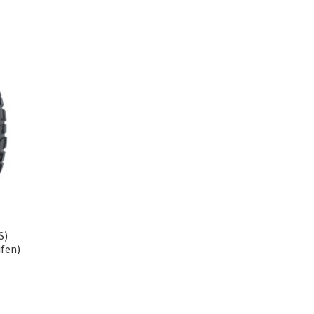
S)
ifen)