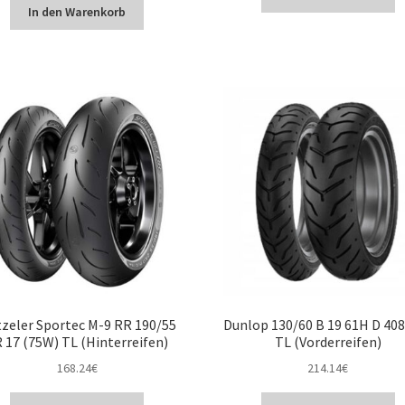
In den Warenkorb
zeler Sportec M-9 RR 190/55
Dunlop 130/60 B 19 61H D 40
 17 (75W) TL (Hinterreifen)
TL (Vorderreifen)
168.24
€
214.14
€