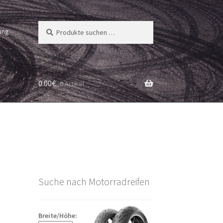
Suchen
Suchen
ung
nach:
0.00
€
0 Artikel
Suche nach Motorradreifen
Breite/Höhe: