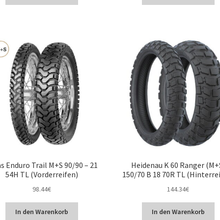
s Enduro Trail M+S 90/90 – 21
Heidenau K 60 Ranger (M+
54H TL (Vorderreifen)
150/70 B 18 70R TL (Hinterre
98.44
€
144.34
€
In den Warenkorb
In den Warenkorb