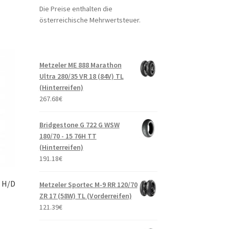
Die Preise enthalten die
österreichische Mehrwertsteuer.
Metzeler ME 888 Marathon
Ultra 280/35 VR 18 (84V) TL
(Hinterreifen)
267.68
€
Bridgestone G 722 G WSW
180/70 - 15 76H TT
(Hinterreifen)
191.18
€
8 H/D
Metzeler Sportec M-9 RR 120/70
ZR 17 (58W) TL (Vorderreifen)
121.39
€