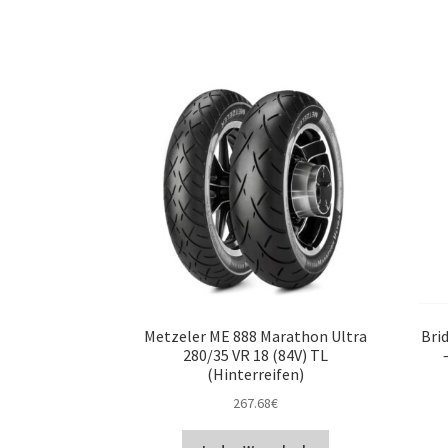
Metzeler ME 888 Marathon Ultra
Bri
280/35 VR 18 (84V) TL
(Hinterreifen)
267.68
€