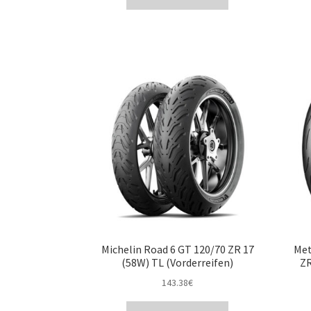
Michelin Road 6 GT 120/70 ZR 17
Met
(58W) TL (Vorderreifen)
ZR
143.38
€