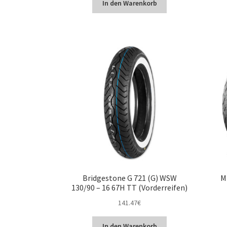
In den Warenkorb
Bridgestone G 721 (G) WSW
M
130/90 – 16 67H TT (Vorderreifen)
141.47
€
In den Warenkorb