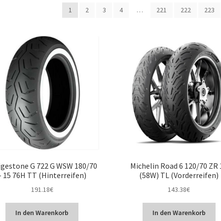
Beliebtheit
1
2
3
4
…
221
222
223
sortiert
dgestone G 722 G WSW 180/70
Michelin Road 6 120/70 ZR 
– 15 76H TT (Hinterreifen)
(58W) TL (Vorderreifen)
191.18
€
143.38
€
In den Warenkorb
In den Warenkorb