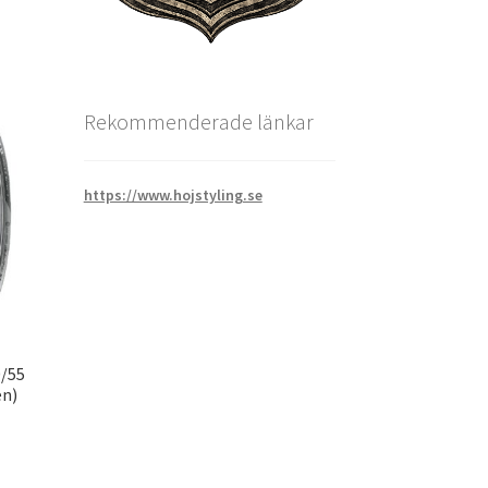
Rekommenderade länkar
https://www.hojstyling.se
0/55
en)