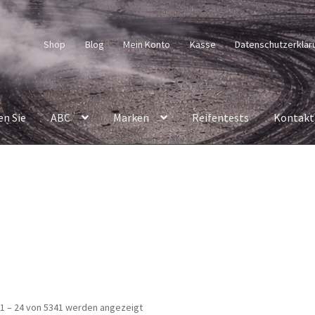
Shop
Blog
Mein Konto
Kasse
Datenschutzerklär
en Sie
ABC
Marken
Reifentests
Kontakt
Nach
1 – 24 von 5341 werden angezeigt