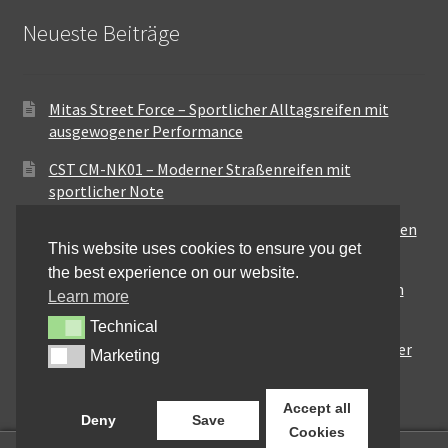
Neueste Beiträge
Mitas Street Force – Sportlicher Alltagsreifen mit
ausgewogener Performance
CST CM-NK01 – Moderner Straßenreifen mit
sportlicher Note
Maxxis MA-ST3 – Ausgewogener Sport-Touring-Reifen
This website uses cookies to ensure you get
für vielseitige Einsätze
the best experience on our website.
Pirelli City Demon – Zuverlässigkeit für den urbanen
Learn more
Alltag
Technical
Technical
Metzeler Perfect ME77 – Klassische Optik mit solider
Marketing
Marketing
Straßenperformance
Accept all
Deny
Save
Cookies