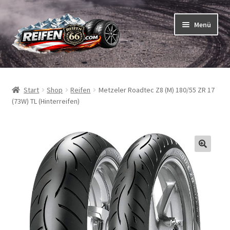
Zur
Zum
Menü
Navigation
Inhalt
springen
springen
Unterm
Reifen
öffnen
Start
Shop
Reifen
Metzeler Roadtec Z8 (M) 180/55 ZR 17
Unterm
Schläuche
(73W) TL (Hinterreifen)
öffnen
So bestellen Sie
Unterm
ABC
öffnen
Unterm
Marken
öffnen
Reifentests