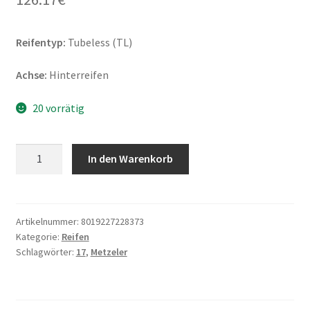
Reifentyp:
Tubeless (TL)
Achse:
Hinterreifen
20 vorrätig
Metzeler
In den Warenkorb
Roadtec
Z8
(M)
180/55
Artikelnummer:
8019227228373
Kategorie:
Reifen
ZR
Schlagwörter:
17
,
Metzeler
17
(73W)
TL
(Hinterreifen)