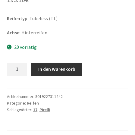
Reifentyp:
Tubeless (TL)
Achse:
Hinterreifen
20 vorrätig
Pirelli
In den Warenkorb
Angel
GT
II
190/55
Artikelnummer:
8019227311242
Kategorie:
Reifen
ZR
Schlagwörter:
17
,
Pirelli
17
(75W)
TL
(Hinterreifen)