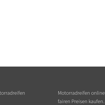
orradreifen
Motorradreifen online
fairen Preisen kaufen.