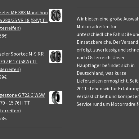
zeler ME 888 Marathon
Wir bieten eine große Auswah
a 280/35 VR 18 (84V) TL
Motorradreifen für
terreifen)
unterschiedliche Fahrstile un
68
€
Einsatzbereiche. Der Versand
erfolgt zuverlässig und schne
eler Sportec M-9 RR
nach Österreich. Unser
70 ZR 17 (58W) TL
Hauptlager befindet sich in
derreifen)
Deutschland, was kurze
39
€
Lieferzeiten ermöglicht. Seit
2011 stehen wir für Erfahrung
gestone G 722 G WSW
Verlässlichkeit und kompete
70 - 15 76H TT
Service rund um Motorradreif
terreifen)
58
€