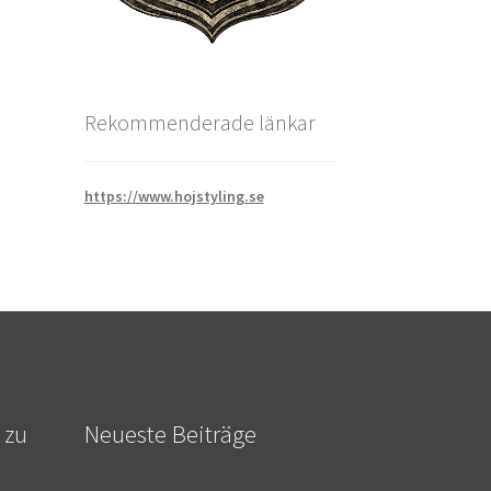
Rekommenderade länkar
https://www.hojstyling.se
 zu
Neueste Beiträge