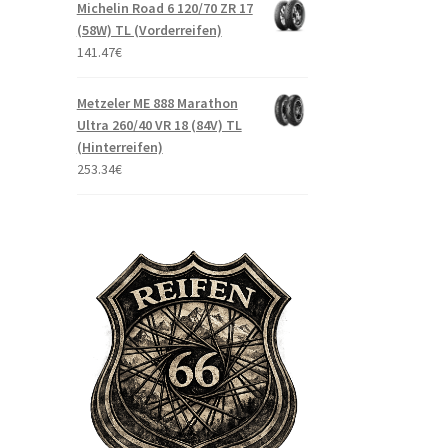
Michelin Road 6 120/70 ZR 17
(58W) TL (Vorderreifen)
141.47
€
Metzeler ME 888 Marathon
Ultra 260/40 VR 18 (84V) TL
(Hinterreifen)
253.34
€