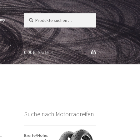
Suchen
Suchen
ung
nach:
0.00
€
0 Artikel
Suche nach Motorradreifen
L
Breite/Höhe: