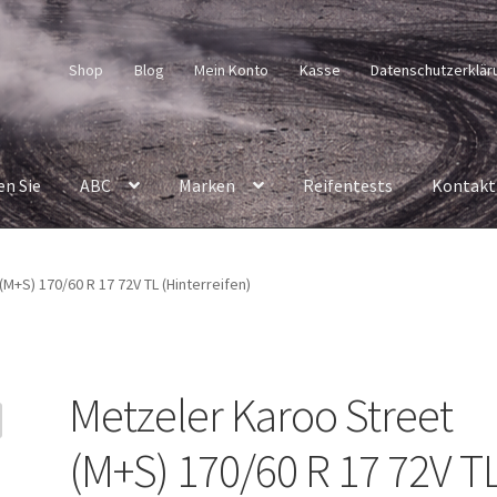
Shop
Blog
Mein Konto
Kasse
Datenschutzerklär
en Sie
ABC
Marken
Reifentests
Kontakt
M+S) 170/60 R 17 72V TL (Hinterreifen)
Metzeler Karoo Street
(M+S) 170/60 R 17 72V T