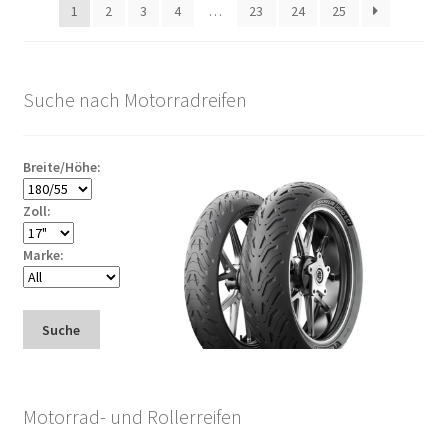
1
2
3
4
…
23
24
25
Suche nach Motorradreifen
Breite/Höhe:
Zoll:
Marke:
Suche
Motorrad- und Rollerreifen