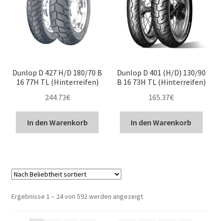
Dunlop D 427 H/D 180/70 B
Dunlop D 401 (H/D) 130/90
16 77H TL (Hinterreifen)
B 16 73H TL (Hinterreifen)
244.73
€
165.37
€
In den Warenkorb
In den Warenkorb
Nach
Ergebnisse 1 – 24 von 592 werden angezeigt
Beliebtheit
sortiert