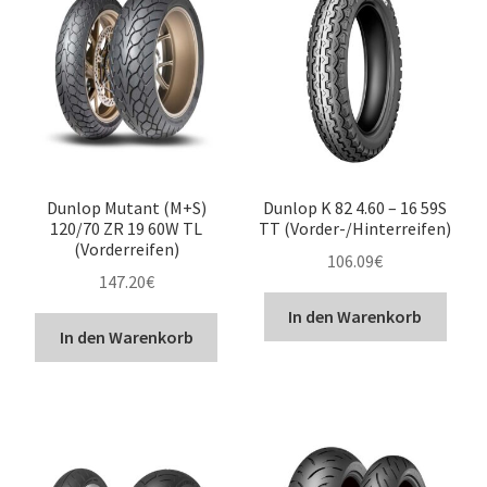
Dunlop Mutant (M+S)
Dunlop K 82 4.60 – 16 59S
120/70 ZR 19 60W TL
TT (Vorder-/Hinterreifen)
(Vorderreifen)
106.09
€
147.20
€
In den Warenkorb
In den Warenkorb