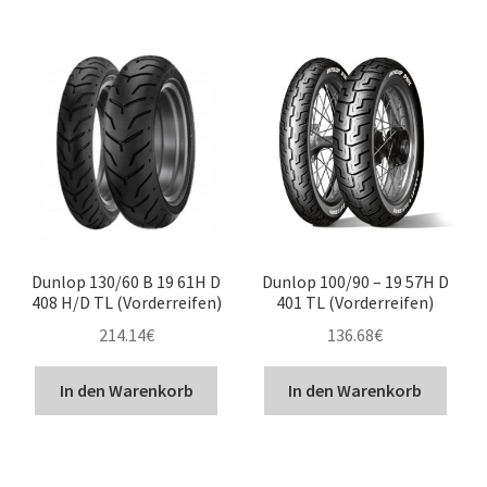
Kontakt
Dunlop 130/60 B 19 61H D
Dunlop 100/90 – 19 57H D
408 H/D TL (Vorderreifen)
401 TL (Vorderreifen)
214.14
€
136.68
€
In den Warenkorb
In den Warenkorb