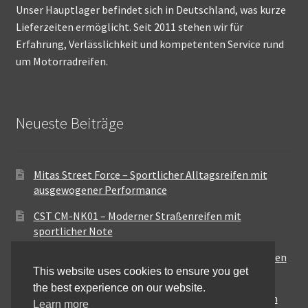
Unser Hauptlager befindet sich in Deutschland, was kurze
Lieferzeiten ermöglicht. Seit 2011 stehen wir für
Erfahrung, Verlässlichkeit und kompetenten Service rund
um Motorradreifen.
Neueste Beiträge
Mitas Street Force – Sportlicher Alltagsreifen mit
ausgewogener Performance
CST CM-NK01 – Moderner Straßenreifen mit
sportlicher Note
Maxxis MA-ST3 – Ausgewogener Sport-Touring-Reifen
This website uses cookies to ensure you get
für vielseitige Einsätze
the best experience on our website.
Pirelli City Demon – Zuverlässigkeit für den urbanen
Learn more