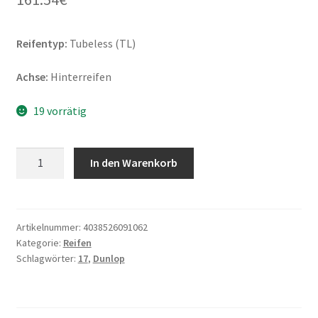
Reifentyp:
Tubeless (TL)
Achse:
Hinterreifen
19 vorrätig
Dunlop
In den Warenkorb
Mutant
(M+S)
150/70
ZR
Artikelnummer:
4038526091062
Kategorie:
Reifen
17
Schlagwörter:
17
,
Dunlop
(69W)
TL
(Hinterreifen)
Menge