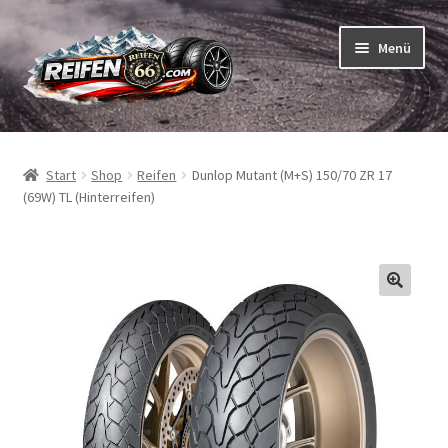
Zur
Zum
Menü
Navigation
Inhalt
springen
springen
Unterm
Reifen
öffnen
Start
Shop
Reifen
Dunlop Mutant (M+S) 150/70 ZR 17
Unterm
Schläuche
(69W) TL (Hinterreifen)
öffnen
So bestellen Sie
Unterm
ABC
öffnen
Unterm
Marken
öffnen
Reifentests