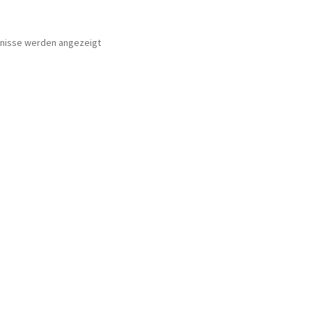
Nach
bnisse werden angezeigt
Preis
sortiert:
aufsteigend