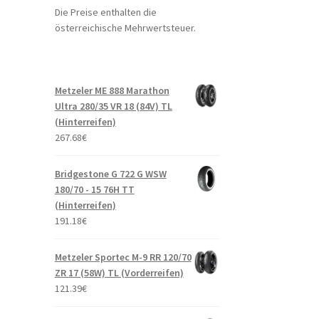
Die Preise enthalten die
österreichische Mehrwertsteuer.
Metzeler ME 888 Marathon
Ultra 280/35 VR 18 (84V) TL
(Hinterreifen)
267.68
€
Bridgestone G 722 G WSW
180/70 - 15 76H TT
(Hinterreifen)
191.18
€
Metzeler Sportec M-9 RR 120/70
ZR 17 (58W) TL (Vorderreifen)
121.39
€