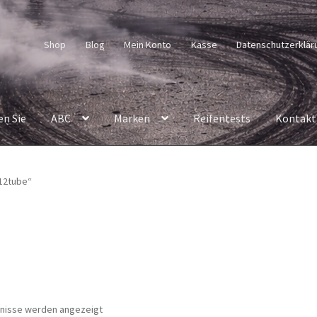
Shop
Blog
Mein Konto
Kasse
Datenschutzerklär
en Sie
ABC
Marken
Reifentests
Kontakt
12tube“
Nach
bnisse werden angezeigt