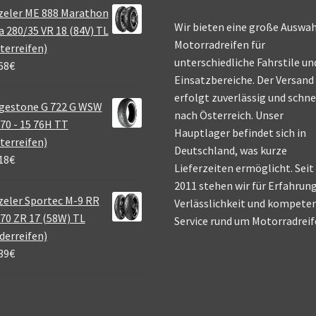
zeler ME 888 Marathon
Wir bieten eine große Auswah
a 280/35 VR 18 (84V) TL
Motorradreifen für
terreifen)
unterschiedliche Fahrstile un
68
€
Einsatzbereiche. Der Versand
erfolgt zuverlässig und schne
gestone G 722 G WSW
nach Österreich. Unser
70 - 15 76H TT
Hauptlager befindet sich in
terreifen)
Deutschland, was kurze
18
€
Lieferzeiten ermöglicht. Seit
2011 stehen wir für Erfahrung
eler Sportec M-9 RR
Verlässlichkeit und kompete
70 ZR 17 (58W) TL
Service rund um Motorradreif
derreifen)
39
€