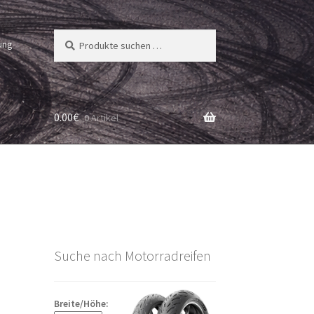
Suchen
Suchen
ung
nach:
0.00
€
0 Artikel
Suche nach Motorradreifen
Breite/Höhe: