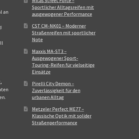
Mitas Street Force –
Sportlicher Alltagsreifen mit
l an
ausgewogener Performance
CST CM-NK01 – Moderner
d
Straßenreifen mit sportlicher
Note
ll
Maxxis MA-ST3 –
Ausgewogener Sport-
Touring-Reifen für vielseitige
Einsätze
,
Pirelli City Demon –
nten
Zuverlässigkeit für den
en.
urbanen Alltag
Metzeler Perfect ME77 –
Klassische Optik mit solider
Straßenperformance