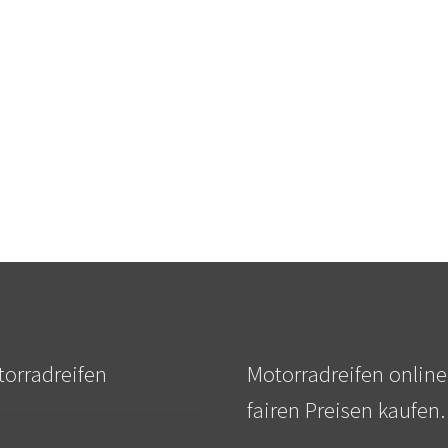
orradreifen
Motorradreifen online
fairen Preisen kaufen.