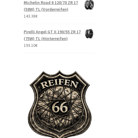
Michelin Road 6 120/70 ZR 17
(58W) TL (Vorderreifen)
143.38
€
Pirelli Angel GT II 190/55 ZR 17
(75W) TL (Hinterreifen)
193.10
€