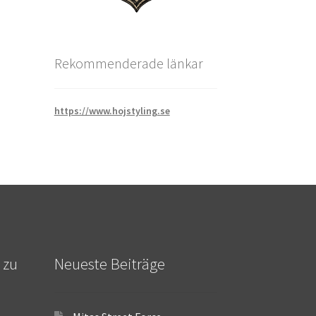
Rekommenderade länkar
https://www.hojstyling.se
 zu
Neueste Beiträge