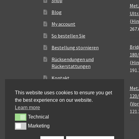
Shop
Met
Blog
Ultr
(Hin
My account
267.
So bestellen Sie
Brid
Bestellung stornieren
180/
Rücksendungen und
(Hin
Rückerstattungen
191.
Kontakt
Metz
This website uses cookies to ensure you get
120/
the best experience on our website.
(Vor
Learn more
121.
Technical
Technical
Marketing
Marketing