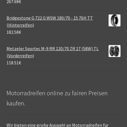
267.68
€
Bridgestone G 722 G WSW 180/70 - 15 76H TT
(Hinterreifen)
182.58
€
Metzeler Sportec M-9 RR 120/70 ZR 17 (58W) TL
(Vorderreifen)
118.51
€
Motorradreifen online zu fairen Preisen
kaufen.
Wir bieten eine große Auswahl an Motorradreifen für