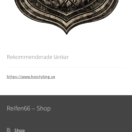
Rekommenderade länkar
https://www.hojstyling.se
Reifen66 – Shop
Shop