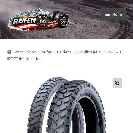
Zur
Zum
Menü
Navigation
Inhalt
springen
springen
Unterm
Reifen
öffnen
Start
Shop
Reifen
Heidenau K 60 Silica (M+S) 120/80 – 18
Unterm
Schläuche
62T TT (Hinterreifen)
öffnen
So bestellen Sie
Unterm
ABC
öffnen
Unterm
Marken
öffnen
Reifentests