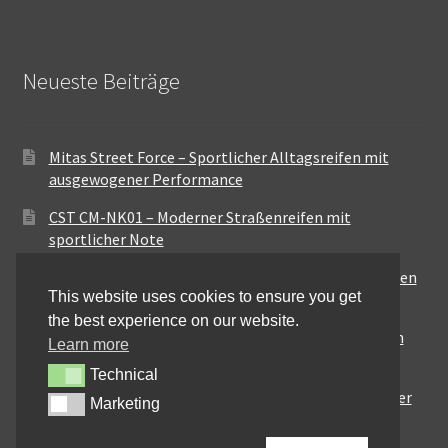
Neueste Beiträge
Mitas Street Force – Sportlicher Alltagsreifen mit
ausgewogener Performance
CST CM-NK01 – Moderner Straßenreifen mit
sportlicher Note
Maxxis MA-ST3 – Ausgewogener Sport-Touring-Reifen
This website uses cookies to ensure you get
für vielseitige Einsätze
the best experience on our website.
Pirelli City Demon – Zuverlässigkeit für den urbanen
Learn more
Alltag
Technical
Technical
Metzeler Perfect ME77 – Klassische Optik mit solider
Marketing
Marketing
Straßenperformance