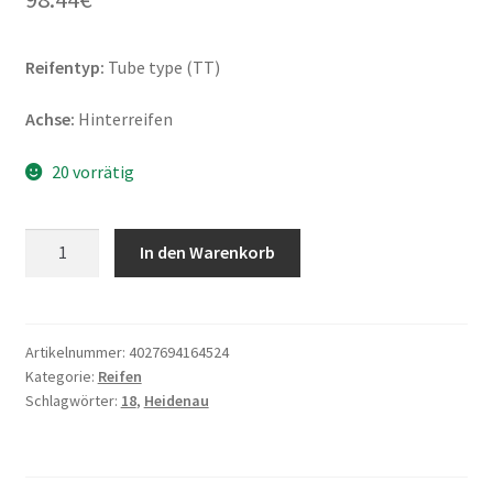
Reifentyp:
Tube type (TT)
Achse:
Hinterreifen
20 vorrätig
Heidenau
In den Warenkorb
K
60
Silica
(M+S)
Artikelnummer:
4027694164524
Kategorie:
Reifen
120/80
Schlagwörter:
18
,
Heidenau
-
18
62T
TT