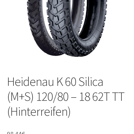
Kontakt
Heidenau K 60 Silica
(M+S) 120/80 – 18 62T TT
(Hinterreifen)
98.44
€