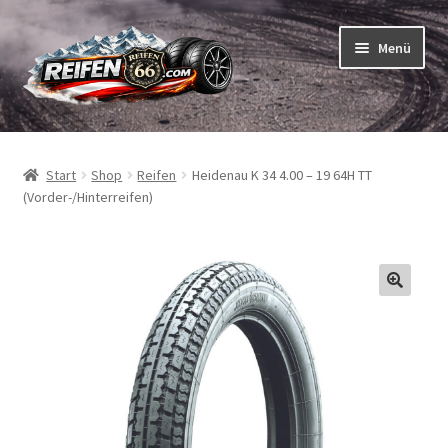
Zur
Zum
Menü
Navigation
Inhalt
springen
springen
Unterm
Reifen
öffnen
Start
Shop
Reifen
Heidenau K 34 4.00 – 19 64H TT
Unterm
Schläuche
(Vorder-/Hinterreifen)
öffnen
So bestellen Sie
Unterm
ABC
öffnen
Unterm
Marken
öffnen
Reifentests