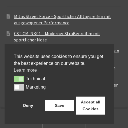
Mitas Street Force – Sportlicher Alltagsreifen mit
ausgewogener Performance
CST CM-NK01 – Moderner Straßenreifen mit
sportlicher Note
Maxxis MA-ST3 – Ausgewogener Sport-Touring-Reifen
This website uses cookies to ensure you get
für vielseitige Einsätze
the best experience on our website.
Pirelli City Demon – Zuverlässigkeit für den urbanen
Learn more
Alltag
Technical
Technical
Metzeler Perfect ME77 – Klassische Optik mit solider
Marketing
Marketing
Straßenperformance
Accept all
Deny
Save
Cookies
0
Suchen
Suchen