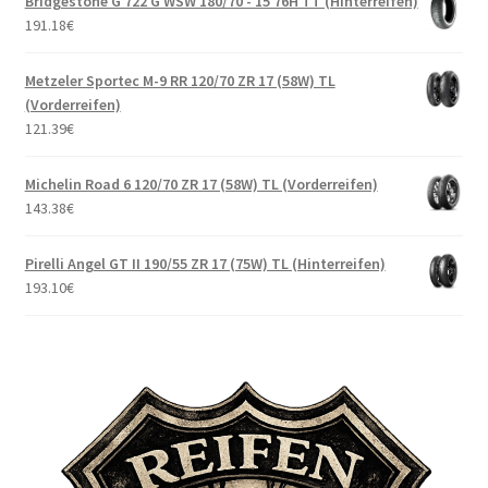
Bridgestone G 722 G WSW 180/70 - 15 76H TT (Hinterreifen)
191.18
€
Metzeler Sportec M-9 RR 120/70 ZR 17 (58W) TL
(Vorderreifen)
121.39
€
Michelin Road 6 120/70 ZR 17 (58W) TL (Vorderreifen)
143.38
€
Pirelli Angel GT II 190/55 ZR 17 (75W) TL (Hinterreifen)
193.10
€