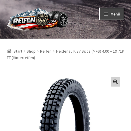
Zur
Zum
Menü
Navigation
Inhalt
springen
springen
Unterm
Reifen
öffnen
Start
Shop
Reifen
Heidenau K 37 Silica (M+S) 4.00 – 19 71P
Unterm
Schläuche
TT (Hinterreifen)
öffnen
So bestellen Sie
Unterm
ABC
öffnen
Unterm
Marken
öffnen
Reifentests