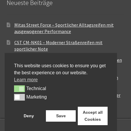
Neueste Beiträge
Mitas Street Force – Sportlicher Alltagsreifen mit
ausgewogener Performance
CST CM-NK01 – Moderner Straßenreifen mit
sportlicher Note
Maxxis MA-ST3 – Ausgewogener Sport-Touring-Reifen
This website uses cookies to ensure you get
für vielseitige Einsätze
the best experience on our website.
Pirelli City Demon – Zuverlässigkeit für den urbanen
Learn more
Alltag
Technical
Technical
Metzeler Perfect ME77 – Klassische Optik mit solider
Marketing
Marketing
Straßenperformance
Accept all
Deny
Save
Cookies
0