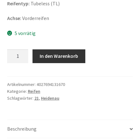
Reifentyp:
Tubeless (TL)
Achse:
Vorderreifen
5 vorrätig
Heidenau
In den Warenkorb
K
76
90/90
-
Artikelnummer:
4027694131670
Kategorie:
Reifen
21
Schlagwörter:
21
,
Heidenau
54H
TL
(Vorderreifen)
Menge
Beschreibung