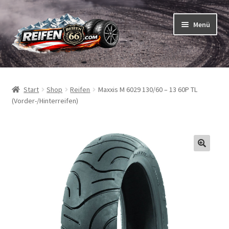
Zur
Zum
Menü
Navigation
Inhalt
springen
springen
Unterm
Reifen
öffnen
Start
Shop
Reifen
Maxxis M 6029 130/60 – 13 60P TL
Unterm
Schläuche
(Vorder-/Hinterreifen)
öffnen
So bestellen Sie
Unterm
ABC
öffnen
Unterm
Marken
öffnen
Reifentests