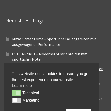
Neueste Beiträge
Mitas Street Force – Sportlicher Alltagsreifen mit
ausgewogener Performance
CST CM-NK01 – Moderner Straßenreifen mit
sportlicher Note
Maxxis MA-ST3 – Ausgewogener Sport-Touring-Reifen
This website uses cookies to ensure you get
für vielseitige Einsätze
the best experience on our website.
Pirelli City Demon – Zuverlässigkeit für den urbanen
Learn more
Alltag
Technical
Technical
Metzeler Perfect ME77 – Klassische Optik mit solider
Marketing
Marketing
Straßenperformance