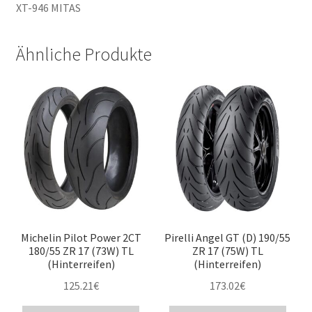
XT-946 MITAS
Ähnliche Produkte
Michelin Pilot Power 2CT
Pirelli Angel GT (D) 190/55
180/55 ZR 17 (73W) TL
ZR 17 (75W) TL
(Hinterreifen)
(Hinterreifen)
125.21
€
173.02
€