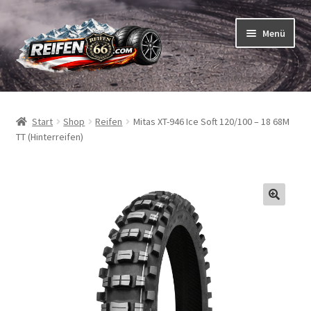
Zur
Zum
Menü
Navigation
Inhalt
springen
springen
Unterm
Reifen
öffnen
Start
Shop
Reifen
Mitas XT-946 Ice Soft 120/100 – 18 68M
Unterm
Schläuche
TT (Hinterreifen)
öffnen
So bestellen Sie
Unterm
ABC
öffnen
Unterm
Marken
öffnen
Reifentests