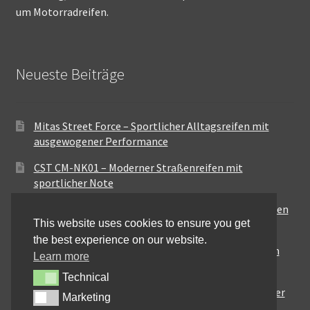
um Motorradreifen.
Neueste Beiträge
Mitas Street Force – Sportlicher Alltagsreifen mit
ausgewogener Performance
CST CM-NK01 – Moderner Straßenreifen mit
sportlicher Note
Maxxis MA-ST3 – Ausgewogener Sport-Touring-Reifen
This website uses cookies to ensure you get
für vielseitige Einsätze
the best experience on our website.
Pirelli City Demon – Zuverlässigkeit für den urbanen
Learn more
Alltag
Technical
Technical
Metzeler Perfect ME77 – Klassische Optik mit solider
Marketing
Marketing
Straßenperformance