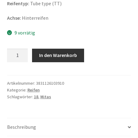
Reifentyp:
Tube type (TT)
Achse:
Hinterreifen
9 vorrätig
Mitas
In den Warenkorb
MC
24
M+S
120/80
Artikelnummer:
3831126103910
Kategorie:
Reifen
-
Schlagwörter:
18
,
Mitas
18
62S
TT
(Hinterreifen)
Beschreibung
Menge