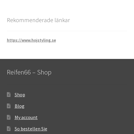
Rekommenderade länkar
https://www.hojstyling.se
Reifen66 – Shop
Shop
Blog
My account
So bestellen Sie