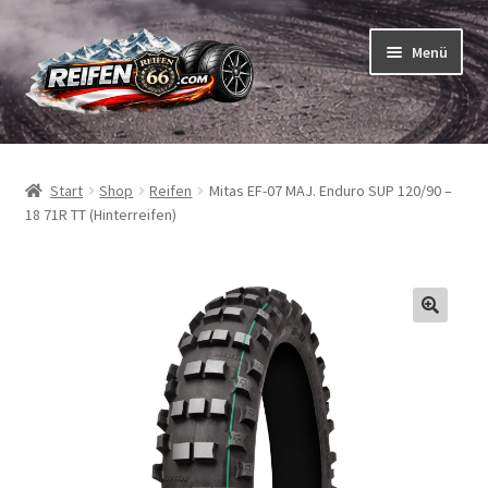
Zur
Zum
Menü
Navigation
Inhalt
springen
springen
Unterm
Reifen
öffnen
Start
Shop
Reifen
Mitas EF-07 MAJ. Enduro SUP 120/90 –
Unterm
Schläuche
18 71R TT (Hinterreifen)
öffnen
So bestellen Sie
Unterm
ABC
öffnen
Unterm
Marken
öffnen
Reifentests