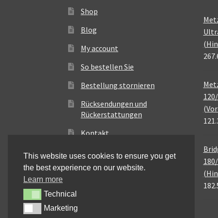
Shop
Met
Blog
Ultr
(Hin
My account
267.
So bestellen Sie
Metz
Bestellung stornieren
120/
Rücksendungen und
(Vor
Rückerstattungen
121.
Kontakt
Brid
This website uses cookies to ensure you get
180/
the best experience on our website.
(Hin
Learn more
182.
Technical
Technical
Marketing
Marketing