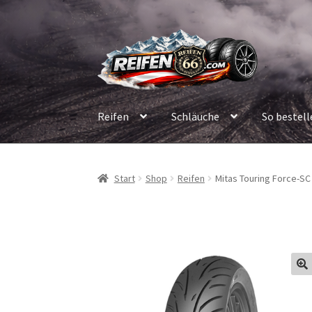
Zur
Zum
Navigation
Inhalt
springen
springen
Reifen
Schläuche
So bestell
Start
Shop
Reifen
Mitas Touring Force-SC 