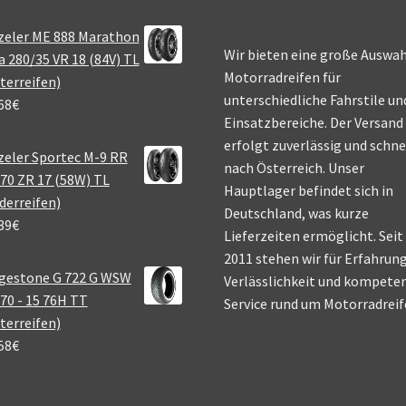
zeler ME 888 Marathon
Wir bieten eine große Auswah
a 280/35 VR 18 (84V) TL
Motorradreifen für
terreifen)
unterschiedliche Fahrstile un
68
€
Einsatzbereiche. Der Versand
erfolgt zuverlässig und schne
eler Sportec M-9 RR
nach Österreich. Unser
70 ZR 17 (58W) TL
Hauptlager befindet sich in
derreifen)
Deutschland, was kurze
39
€
Lieferzeiten ermöglicht. Seit
2011 stehen wir für Erfahrung
gestone G 722 G WSW
Verlässlichkeit und kompete
70 - 15 76H TT
Service rund um Motorradreif
terreifen)
58
€