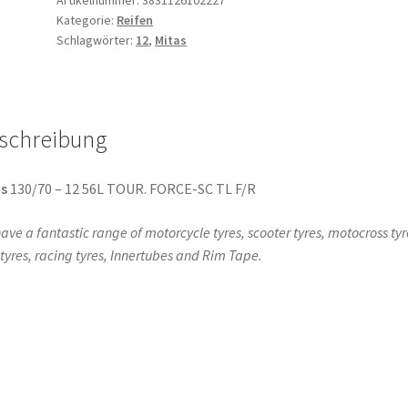
Kategorie:
Reifen
-
Schlagwörter:
12
,
Mitas
12
56L
TL
(Vorder-/Hinterreifen)
schreibung
Menge
s
130/70 – 12 56L TOUR. FORCE-SC TL F/R
ave a fantastic range of motorcycle tyres, scooter tyres, motocross tyr
l tyres, racing tyres, Innertubes and Rim Tape.