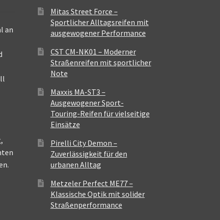
Mitas Street Force –
Sportlicher Alltagsreifen mit
l an
ausgewogener Performance
CST CM-NK01 – Moderner
d
Straßenreifen mit sportlicher
Note
ll
Maxxis MA-ST3 –
Ausgewogener Sport-
Touring-Reifen für vielseitige
Einsätze
,
Pirelli City Demon –
nten
Zuverlässigkeit für den
en.
urbanen Alltag
Metzeler Perfect ME77 –
Klassische Optik mit solider
Straßenperformance