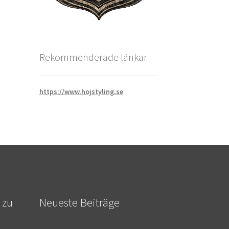
Rekommenderade länkar
https://www.hojstyling.se
 zu
Neueste Beiträge