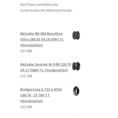
Die Preise enthalten die
österreichische Mehrwertsteuer.
Metzeler ME 888 Marathon
Ultra 280/35 VR 18 (84V) TL
(Hinterreifen)
267.68
€
Metzeler Sportec M-9 RR 120/70
ZR 17 (58W) TL (Vorderreifen)
121.39
€
Bridgestone G 722 G WSW
180/70 - 15 76H TT
(Hinterreifen)
182.58
€