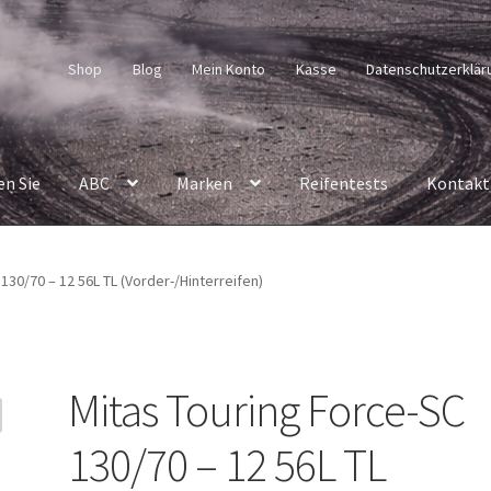
Shop
Blog
Mein Konto
Kasse
Datenschutzerklär
en Sie
ABC
Marken
Reifentests
Kontakt
130/70 – 12 56L TL (Vorder-/Hinterreifen)
Mitas Touring Force-SC
130/70 – 12 56L TL