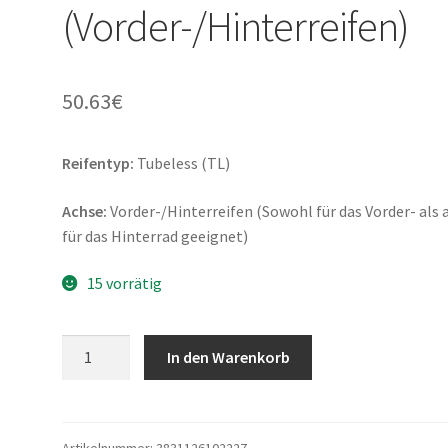
(Vorder-/Hinterreifen)
50.63
€
Reifentyp:
Tubeless (TL)
Achse:
Vorder-/Hinterreifen (Sowohl für das Vorder- als 
für das Hinterrad geeignet)
15 vorrätig
Mitas
In den Warenkorb
Touring
Force-
SC
130/70
Artikelnummer:
3831126102227