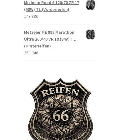
Michelin Road 6 120/70 ZR 17
(58W) TL (Vorderreifen)
143.38
€
Metzeler ME 888 Marathon
Ultra 260/40 VR 18 (84V) TL
(Hinterreifen)
253.34
€