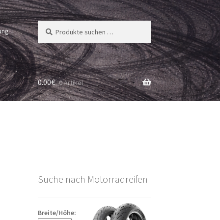
Suchen
Suchen
ung
nach:
0.00
€
0 Artikel
Suche nach Motorradreifen
Breite/Höhe: