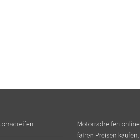
orradreifen
Motorradreifen online
fairen Preisen kaufen.