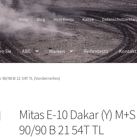
Shop
Blog
Mein Konto
Kasse
Datenschutzerklär
en Sie
ABC
Marken
Reifentests
Kontakt
S 90/90 B 21 54T TL (Vorderreifen)
Mitas E-10 Dakar (Y) M+S
90/90 B 21 54T TL