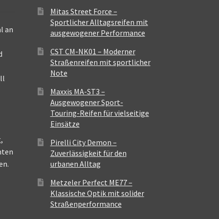
Mitas Street Force –
Sportlicher Alltagsreifen mit
l an
ausgewogener Performance
CST CM-NK01 – Moderner
d
Straßenreifen mit sportlicher
Note
ll
Maxxis MA-ST3 –
Ausgewogener Sport-
Touring-Reifen für vielseitige
Einsätze
,
Pirelli City Demon –
nten
Zuverlässigkeit für den
en.
urbanen Alltag
Metzeler Perfect ME77 –
Klassische Optik mit solider
Straßenperformance