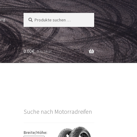
Suchen
Suchen
ung
nach:
0.00
€
0 Artikel
Suche nach Motorradreifen
Breite/Höhe: