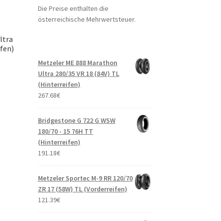
Die Preise enthalten die
österreichische Mehrwertsteuer.
ltra
ifen)
Metzeler ME 888 Marathon
Ultra 280/35 VR 18 (84V) TL
(Hinterreifen)
267.68
€
Bridgestone G 722 G WSW
180/70 - 15 76H TT
(Hinterreifen)
191.18
€
Metzeler Sportec M-9 RR 120/70
ZR 17 (58W) TL (Vorderreifen)
121.39
€