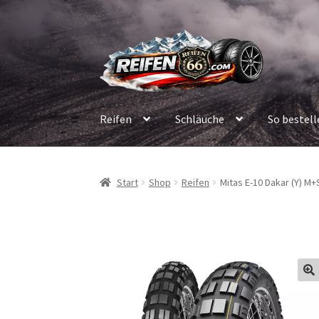
Zur
Zum
Navigation
Inhalt
springen
springen
Reifen
Schläuche
So bestell
Start
Shop
Reifen
Mitas E-10 Dakar (Y) M+