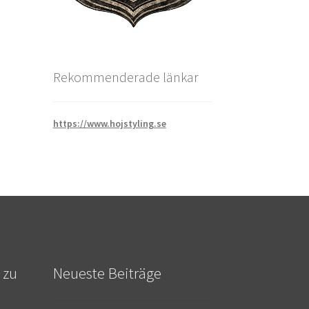
Rekommenderade länkar
https://www.hojstyling.se
 zu
Neueste Beiträge