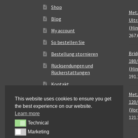
Shop
Met
Blog
Ultr
(Hin
My account
267.
So bestellen Sie
Brid
Bestellung stornieren
180/
Rücksendungen und
(Hin
Rückerstattungen
191.
Kontakt
Metz
This website uses cookies to ensure you get
120/
the best experience on our website.
(Vor
Learn more
121.
Technical
Technical
Marketing
Marketing