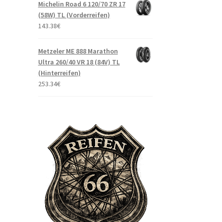
Michelin Road 6 120/70 ZR 17
(58W) TL (Vorderreifen)
143.38
€
Metzeler ME 888 Marathon
Ultra 260/40 VR 18 (84V) TL
(Hinterreifen)
253.34
€