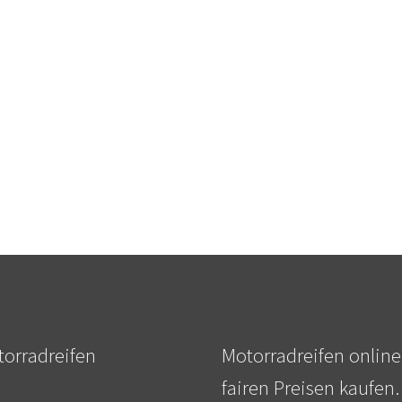
orradreifen
Motorradreifen online
fairen Preisen kaufen.