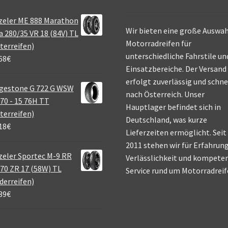
zeler ME 888 Marathon
Wir bieten eine große Auswah
a 280/35 VR 18 (84V) TL
Motorradreifen für
terreifen)
unterschiedliche Fahrstile un
68
€
Einsatzbereiche. Der Versand
erfolgt zuverlässig und schne
gestone G 722 G WSW
nach Österreich. Unser
70 - 15 76H TT
Hauptlager befindet sich in
terreifen)
Deutschland, was kurze
18
€
Lieferzeiten ermöglicht. Seit
2011 stehen wir für Erfahrung
eler Sportec M-9 RR
Verlässlichkeit und kompete
70 ZR 17 (58W) TL
Service rund um Motorradreif
derreifen)
39
€