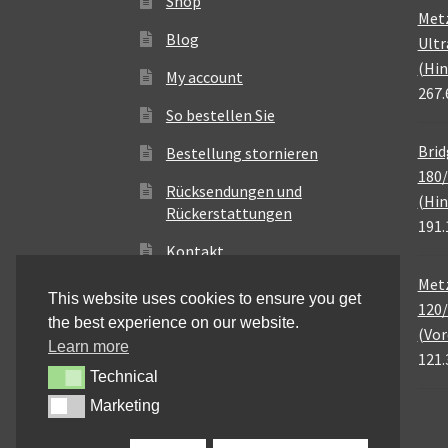
Shop
Met
Blog
Ultr
(Hin
My account
267.
So bestellen Sie
Brid
Bestellung stornieren
180/
Rücksendungen und
(Hin
Rückerstattungen
191.
Kontakt
Metz
This website uses cookies to ensure you get
120/
the best experience on our website.
(Vor
Learn more
121.
Technical
Technical
Marketing
Marketing