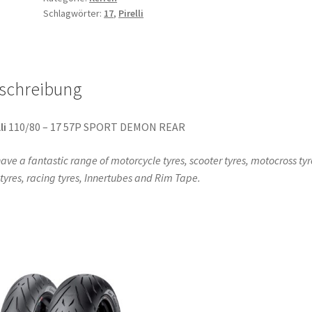
Schlagwörter:
17
,
Pirelli
57P
TL
(Hinterreifen)
Menge
schreibung
li
110/80 – 17 57P SPORT DEMON REAR
ave a fantastic range of motorcycle tyres, scooter tyres, motocross tyr
l tyres, racing tyres, Innertubes and Rim Tape.