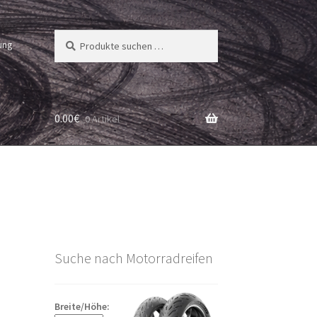
Suchen
Suchen
ung
nach:
0.00
€
0 Artikel
Suche nach Motorradreifen
Breite/Höhe: