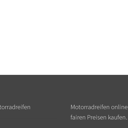
orradreifen
Motorradreifen online
fairen Preisen kaufen.