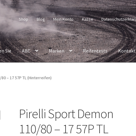
Shop
Blog
Mein Konto
Kasse
Datenschutzerklär
en Sie
ABC
Marken
Reifentests
Kontakt
/80 – 17 57P TL (Hinterreifen)
Pirelli Sport Demon
110/80 – 17 57P TL