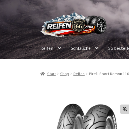
Zur
Zum
Navigation
Inhalt
springen
springen
Reifen
Schläuche
So bestell
Start
Shop
Reifen
Pirelli Sport Demon 110