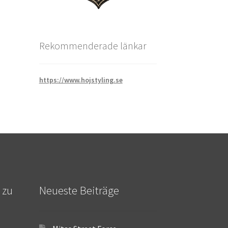
Rekommenderade länkar
https://www.hojstyling.se
 zu
Neueste Beiträge