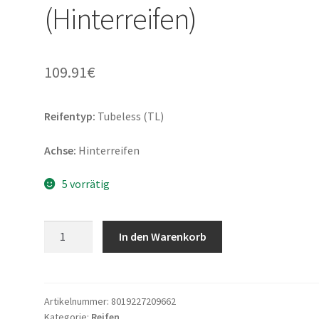
(Hinterreifen)
109.91
€
Reifentyp:
Tubeless (TL)
Achse:
Hinterreifen
5 vorrätig
Pirelli
In den Warenkorb
Sport
Demon
110/80
-
Artikelnummer:
8019227209662
Kategorie:
Reifen
17