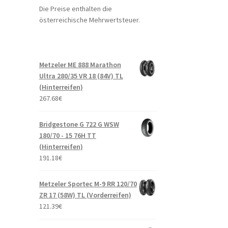
Die Preise enthalten die
österreichische Mehrwertsteuer.
Metzeler ME 888 Marathon
Ultra 280/35 VR 18 (84V) TL
(Hinterreifen)
267.68
€
Bridgestone G 722 G WSW
180/70 - 15 76H TT
(Hinterreifen)
191.18
€
Metzeler Sportec M-9 RR 120/70
ZR 17 (58W) TL (Vorderreifen)
121.39
€