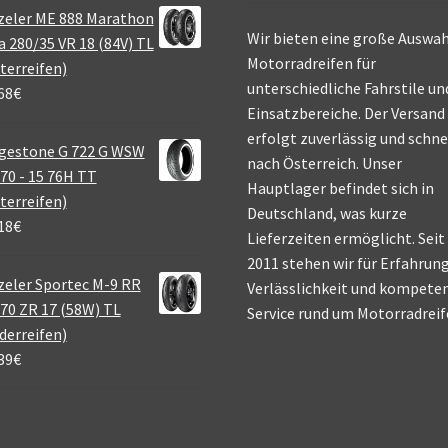
zeler ME 888 Marathon
Wir bieten eine große Auswah
a 280/35 VR 18 (84V) TL
Motorradreifen für
terreifen)
unterschiedliche Fahrstile un
68
€
Einsatzbereiche. Der Versand
erfolgt zuverlässig und schne
gestone G 722 G WSW
nach Österreich. Unser
70 - 15 76H TT
Hauptlager befindet sich in
terreifen)
Deutschland, was kurze
18
€
Lieferzeiten ermöglicht. Seit
2011 stehen wir für Erfahrung
eler Sportec M-9 RR
Verlässlichkeit und kompete
70 ZR 17 (58W) TL
Service rund um Motorradreif
derreifen)
39
€