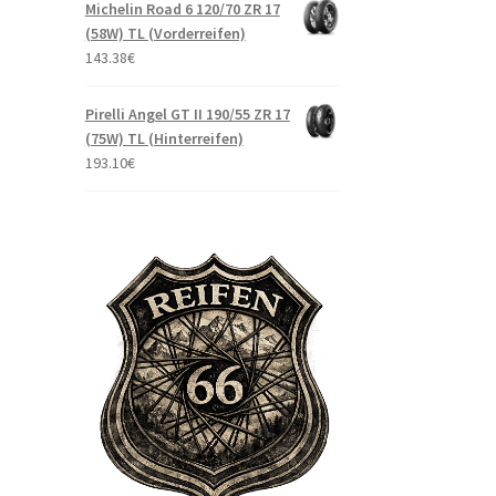
Michelin Road 6 120/70 ZR 17
(58W) TL (Vorderreifen)
143.38
€
Pirelli Angel GT II 190/55 ZR 17
(75W) TL (Hinterreifen)
193.10
€