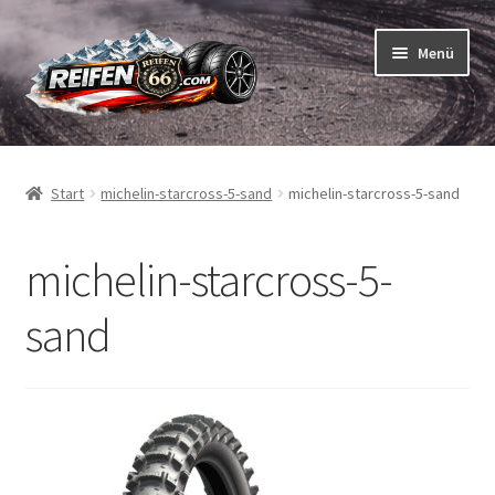
Zur
Zum
Menü
Navigation
Inhalt
springen
springen
Unterm
Reifen
öffnen
Start
michelin-starcross-5-sand
michelin-starcross-5-sand
Unterm
Schläuche
öffnen
michelin-starcross-5-
So bestellen Sie
Unterm
sand
ABC
öffnen
Unterm
Marken
öffnen
Reifentests