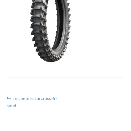
Kontakt
Beitragsnavigation
Vorheriger
michelin-starcross-5-
Beitrag:
sand