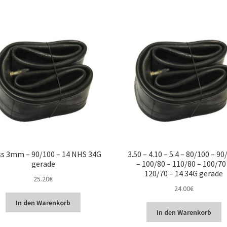
Beliebtheit
sortiert
ss 3mm – 90/100 – 14 NHS 34G
3.50 – 4.10 – 5.4 – 80/100 – 90
gerade
– 100/80 – 110/80 – 100/70
120/70 – 14 34G gerade
25.20
€
24.00
€
In den Warenkorb
In den Warenkorb