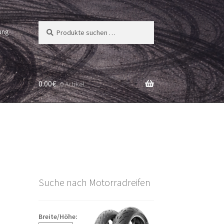
Suchen
Suchen
ung
nach:
0.00
€
0 Artikel
Suche nach Motorradreifen
Breite/Höhe: