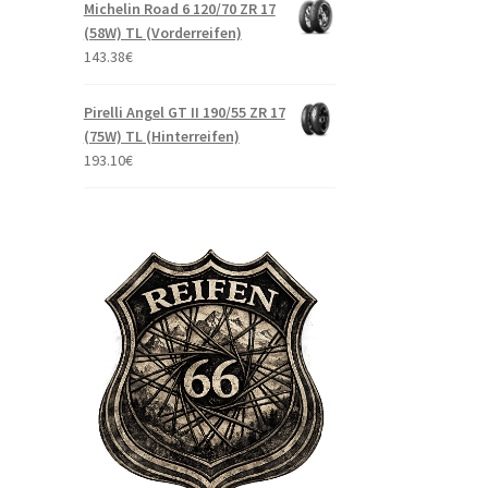
Michelin Road 6 120/70 ZR 17
(58W) TL (Vorderreifen)
143.38
€
Pirelli Angel GT II 190/55 ZR 17
(75W) TL (Hinterreifen)
193.10
€