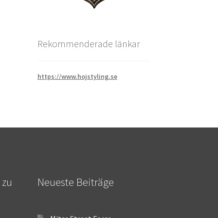
Rekommenderade länkar
https://www.hojstyling.se
 zu
Neueste Beiträge