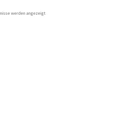
Nach
bnisse werden angezeigt
Beliebtheit
sortiert