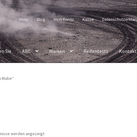
Shop
Blog
Mein Konto
Kasse
Datenschutzerklär
en Sie
ABC
Marken
Reifentests
Kontakt
14tube“
Nach
bnisse werden angezeigt