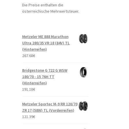
Die Preise enthalten die
österreichische Mehrwertsteuer.
Metzeler ME 888 Marathon
Ultra 280/35 VR 18 (84V) TL
(Hinterreifen)
267.68
€
Bridgestone G 722 G WSW
180/70 - 15 76H TT
(Hinterreifen)
191.18
€
Metzeler Sportec M-9 RR 120/70
ZR 17 (58W) TL (Vorderreifen)
121.39
€