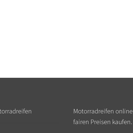
orradreifen
Motorradreifen online
fairen Preisen kaufen.