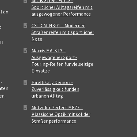
Mitas Street Force –
Sportlicher Alltagsreifen mit
l an
ausgewogener Performance
CST CM-NK01 – Moderner
d
Straßenreifen mit sportlicher
Note
ll
Maxxis MA-ST3 –
Ausgewogener Sport-
Touring-Reifen für vielseitige
Einsätze
,
Pirelli City Demon –
nten
Zuverlässigkeit für den
en.
urbanen Alltag
Metzeler Perfect ME77 –
Klassische Optik mit solider
Straßenperformance