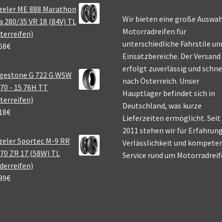
zeler ME 888 Marathon
Wir bieten eine große Auswah
a 280/35 VR 18 (84V) TL
Motorradreifen für
terreifen)
unterschiedliche Fahrstile un
68
€
Einsatzbereiche. Der Versand
erfolgt zuverlässig und schne
gestone G 722 G WSW
nach Österreich. Unser
70 - 15 76H TT
Hauptlager befindet sich in
terreifen)
Deutschland, was kurze
18
€
Lieferzeiten ermöglicht. Seit
2011 stehen wir für Erfahrung
eler Sportec M-9 RR
Verlässlichkeit und kompete
70 ZR 17 (58W) TL
Service rund um Motorradreif
derreifen)
39
€