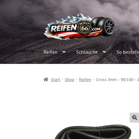
Zur
Zum
Navigation
Inhalt
springen
springen
Reifen
Schläuche
So bestell
Start
Shop
Reifen
Cross 3mm – 90/100 – 