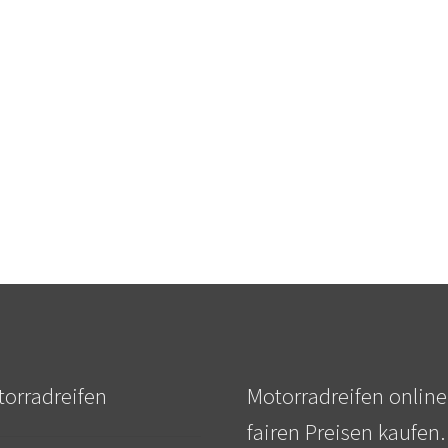
orradreifen
Motorradreifen online
fairen Preisen kaufen.