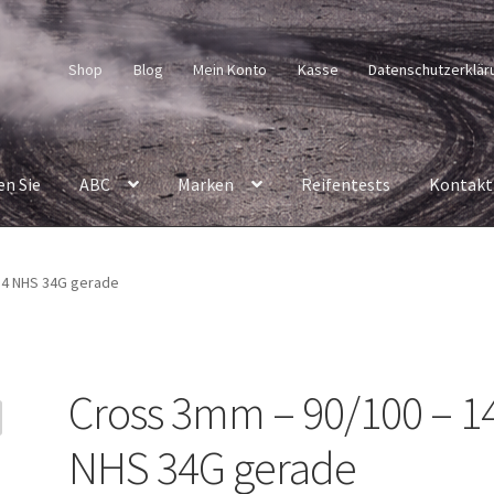
Shop
Blog
Mein Konto
Kasse
Datenschutzerklär
en Sie
ABC
Marken
Reifentests
Kontakt
14 NHS 34G gerade
Cross 3mm – 90/100 – 1
NHS 34G gerade