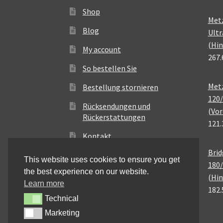
Shop
Met
Blog
Ultr
(Hin
My account
267.
So bestellen Sie
Metz
Bestellung stornieren
120/
Rücksendungen und
(Vor
Rückerstattungen
121.
Kontakt
Brid
This website uses cookies to ensure you get
180/
the best experience on our website.
(Hin
Learn more
182.
Technical
Technical
Marketing
Marketing