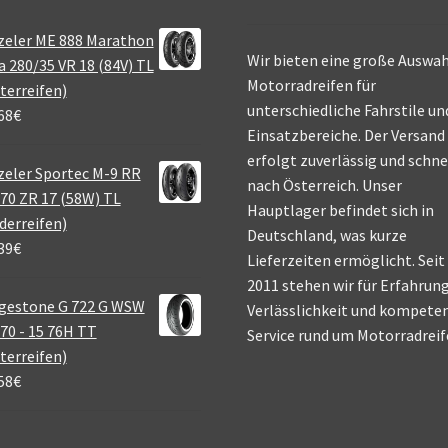
zeler ME 888 Marathon
Wir bieten eine große Auswah
a 280/35 VR 18 (84V) TL
Motorradreifen für
terreifen)
unterschiedliche Fahrstile un
68
€
Einsatzbereiche. Der Versand
erfolgt zuverlässig und schne
eler Sportec M-9 RR
nach Österreich. Unser
70 ZR 17 (58W) TL
Hauptlager befindet sich in
derreifen)
Deutschland, was kurze
39
€
Lieferzeiten ermöglicht. Seit
2011 stehen wir für Erfahrung
gestone G 722 G WSW
Verlässlichkeit und kompete
70 - 15 76H TT
Service rund um Motorradreif
terreifen)
58
€