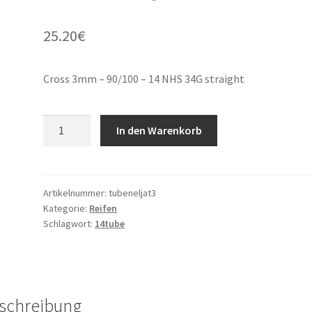
25.20
€
Cross 3mm – 90/100 – 14 NHS 34G straight
Cross
In den Warenkorb
3mm
-
90/100
–
Artikelnummer:
tubeneljat3
Kategorie:
Reifen
14
Schlagwort:
14tube
NHS
34G
gerade
Menge
schreibung