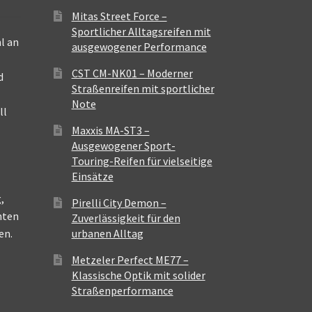
Mitas Street Force –
Sportlicher Alltagsreifen mit
l an
ausgewogener Performance
CST CM-NK01 – Moderner
d
Straßenreifen mit sportlicher
Note
ll
Maxxis MA-ST3 –
Ausgewogener Sport-
Touring-Reifen für vielseitige
Einsätze
,
Pirelli City Demon –
nten
Zuverlässigkeit für den
en.
urbanen Alltag
Metzeler Perfect ME77 –
Klassische Optik mit solider
Straßenperformance