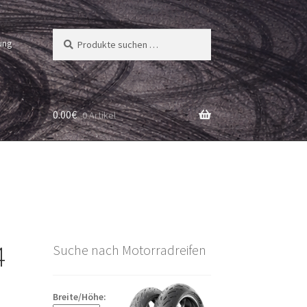
Suchen
Suchen
ung
nach:
0.00
€
0 Artikel
4
Suche nach Motorradreifen
Breite/Höhe: