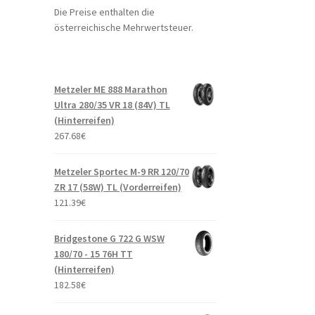
Die Preise enthalten die
österreichische Mehrwertsteuer.
Metzeler ME 888 Marathon
Ultra 280/35 VR 18 (84V) TL
(Hinterreifen)
267.68
€
Metzeler Sportec M-9 RR 120/70
ZR 17 (58W) TL (Vorderreifen)
121.39
€
Bridgestone G 722 G WSW
180/70 - 15 76H TT
(Hinterreifen)
182.58
€