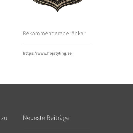
Rekommenderade länkar
https://www.hojstyling.se
 zu
Neueste Beiträge