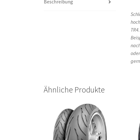
Beschreibung
Schl
hoch
TR4.
Beis
nach
oder
gern
Ähnliche Produkte