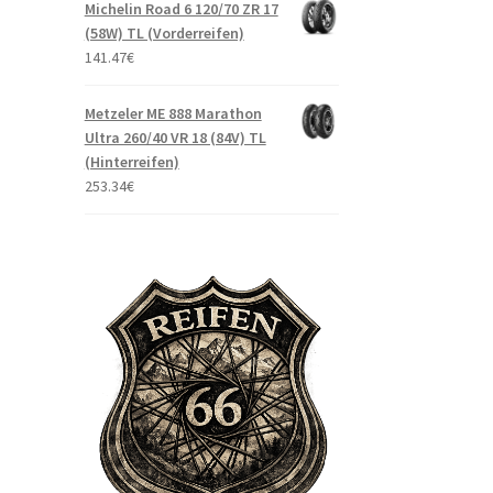
Michelin Road 6 120/70 ZR 17
(58W) TL (Vorderreifen)
141.47
€
Metzeler ME 888 Marathon
Ultra 260/40 VR 18 (84V) TL
(Hinterreifen)
253.34
€