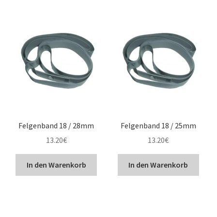
12″ Zoll
13″ Zoll
14″ Zoll
15″ Zoll
16″ Zoll
Felgenband 18 / 28mm
Felgenband 18 / 25mm
17″ Zoll
13.20
€
13.20
€
18″ Zoll
In den Warenkorb
In den Warenkorb
19″ Zoll
21″ Zoll