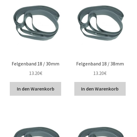
So bestellen Sie
Unterm
ABC
öffnen
Unterm
Marken
öffnen
Reifentests
Felgenband 18 / 30mm
Felgenband 18 / 38mm
13.20
€
13.20
€
Kontakt
In den Warenkorb
In den Warenkorb