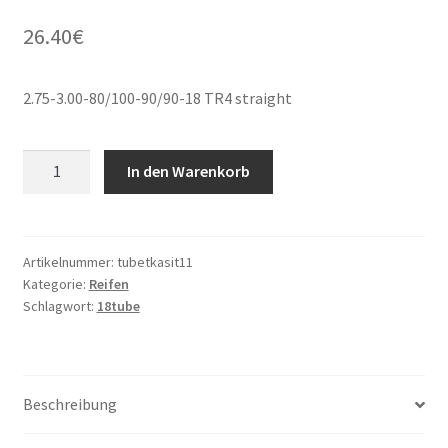
26.40
€
2.75-3.00-80/100-90/90-18 TR4 straight
2.75-
In den Warenkorb
3.00-
80/100-
90/90-
18
Artikelnummer:
tubetkasit11
Kategorie:
Reifen
TR4
Schlagwort:
18tube
gerade
Menge
Beschreibung