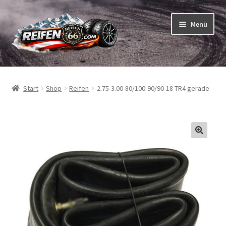
Zur
Zum
Menü
Navigation
Inhalt
springen
springen
Unterm
Reifen
öffnen
Start
Shop
Reifen
2.75-3.00-80/100-90/90-18 TR4 gerade
Unterm
Schläuche
öffnen
So bestellen Sie
Unterm
ABC
öffnen
Unterm
Marken
öffnen
Reifentests