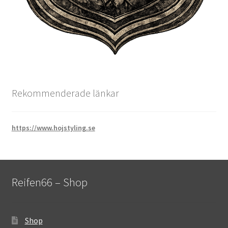
Rekommenderade länkar
https://www.hojstyling.se
Reifen66 – Shop
Shop