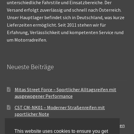
unterschiedliche Fahrstile und Einsatzbereiche. Der
Versand erfolgt zuverlässig und schnell nach Österreich.
Unser Hauptlager befindet sich in Deutschland, was kurze
Lieferzeiten ermöglicht. Seit 2011 stehen wir für
Erfahrung, Verlässlichkeit und kompetenten Service rund
um Motorradreifen.
Neueste Beiträge
Mitas Street Force – Sportlicher Alltagsreifen mit
ausgewogener Performance
CST CM-NK01 – Moderner Straßenreifen mit
sportlicher Note
Maxxis MA-ST3 – Ausgewogener Sport-Touring-Reifen
This website uses cookies to ensure you get
für vielseitige Einsätze