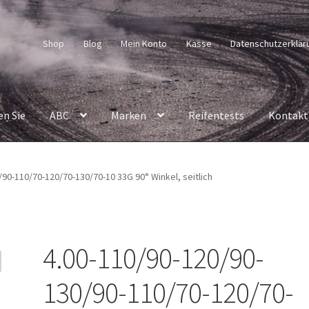
Shop
Blog
Mein Konto
Kasse
Datenschutzerklär
en Sie
ABC
Marken
Reifentests
Kontakt
90-110/70-120/70-130/70-10 33G 90° Winkel, seitlich
4.00-110/90-120/90-
130/90-110/70-120/70-