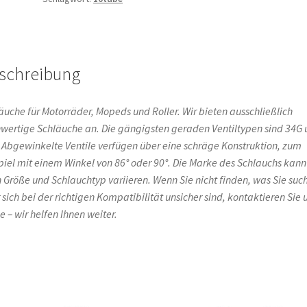
130/70-
10
33G
90°
schreibung
Winkel,
seitlich
Menge
äuche für Motorräder, Mopeds und Roller. Wir bieten ausschließlich
wertige Schläuche an. Die gängigsten geraden Ventiltypen sind 34G
 Abgewinkelte Ventile verfügen über eine schräge Konstruktion, zum
piel mit einem Winkel von 86° oder 90°. Die Marke des Schlauchs kann
 Größe und Schlauchtyp variieren. Wenn Sie nicht finden, was Sie suc
 sich bei der richtigen Kompatibilität unsicher sind, kontaktieren Sie 
e – wir helfen Ihnen weiter.