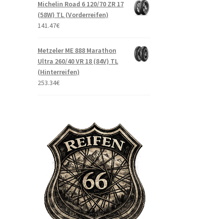
Michelin Road 6 120/70 ZR 17
(58W) TL (Vorderreifen)
141.47
€
Metzeler ME 888 Marathon
Ultra 260/40 VR 18 (84V) TL
(Hinterreifen)
253.34
€