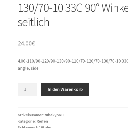
130/70-10 33G 90° Winke
seitlich
24.00
€
4.00-110/90-120/90-130/90-110/70-120/70-130/70-10 33G
angle, side
4.00-
In den Warenkorb
110/90-
120/90-
130/90-
110/70-
Artikelnummer:
tubekypa11
Kategorie:
Reifen
120/70-
Schlagwort:
10tube