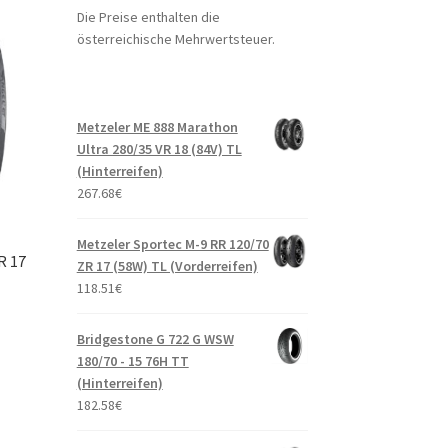
Die Preise enthalten die
österreichische Mehrwertsteuer.
Metzeler ME 888 Marathon
Ultra 280/35 VR 18 (84V) TL
(Hinterreifen)
267.68
€
Metzeler Sportec M-9 RR 120/70
R 17
ZR 17 (58W) TL (Vorderreifen)
118.51
€
Bridgestone G 722 G WSW
180/70 - 15 76H TT
(Hinterreifen)
182.58
€