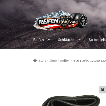
Zur
Zum
Navigation
Inhalt
springen
springen
Reifen
Schläuche
So bestell
Start
Shop
Reifen
4.00-110/90-120/90-130/