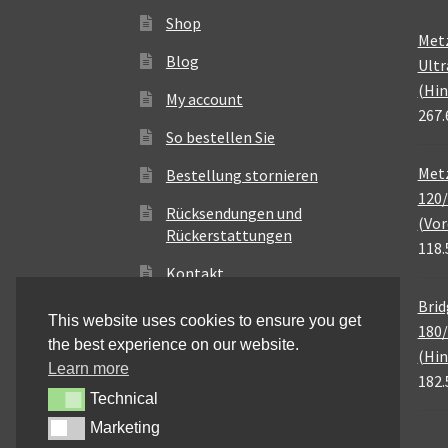
Shop
Met
Blog
Ultr
(Hin
My account
267.
So bestellen Sie
Metz
Bestellung stornieren
120/
Rücksendungen und
(Vor
Rückerstattungen
118.
Kontakt
Brid
This website uses cookies to ensure you get
180/
the best experience on our website.
(Hin
Learn more
182.
Technical
Technical
Marketing
Marketing