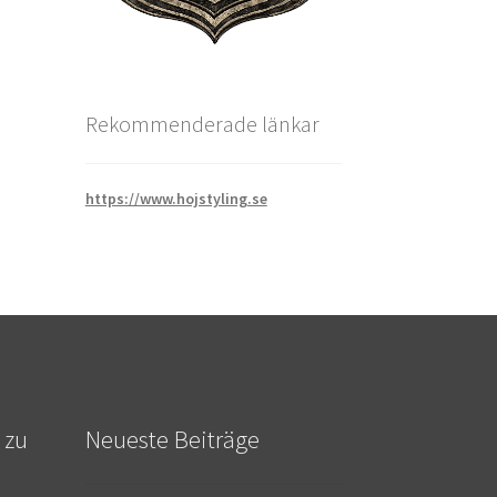
Rekommenderade länkar
https://www.hojstyling.se
 zu
Neueste Beiträge