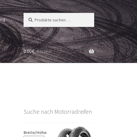
Suchen
Suchen
ung
nach:
0.00
€
0 Artikel
Suche nach Motorradreifen
Breite/Höhe: