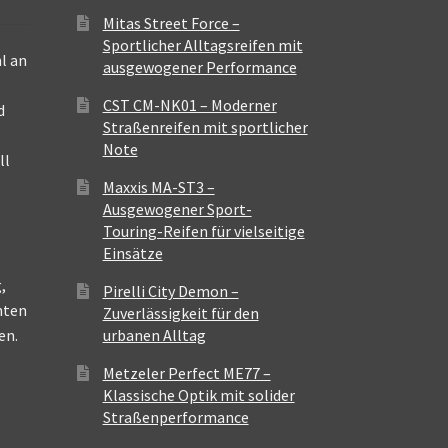
Mitas Street Force –
Sportlicher Alltagsreifen mit
l an
ausgewogener Performance
CST CM-NK01 – Moderner
d
Straßenreifen mit sportlicher
Note
ll
Maxxis MA-ST3 –
Ausgewogener Sport-
Touring-Reifen für vielseitige
Einsätze
,
Pirelli City Demon –
nten
Zuverlässigkeit für den
en.
urbanen Alltag
Metzeler Perfect ME77 –
Klassische Optik mit solider
Straßenperformance