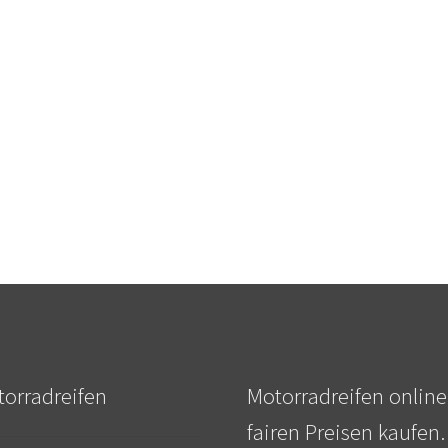
orradreifen
Motorradreifen online
fairen Preisen kaufen.