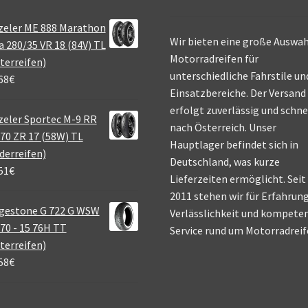
zeler ME 888 Marathon
Wir bieten eine große Auswah
a 280/35 VR 18 (84V) TL
Motorradreifen für
terreifen)
unterschiedliche Fahrstile un
68
€
Einsatzbereiche. Der Versand
erfolgt zuverlässig und schne
eler Sportec M-9 RR
nach Österreich. Unser
70 ZR 17 (58W) TL
Hauptlager befindet sich in
derreifen)
Deutschland, was kurze
51
€
Lieferzeiten ermöglicht. Seit
2011 stehen wir für Erfahrung
gestone G 722 G WSW
Verlässlichkeit und kompete
70 - 15 76H TT
Service rund um Motorradreif
terreifen)
58
€