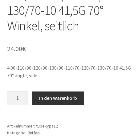
130/70-10 41,5G 70°
Winkel, seitlich
24.00
€
4.00-110/90-120/90-130/90-110/70-120/70-130/70-10 41,5G
70° angle, side
4.00-
In den Warenkorb
110/90-
120/90-
130/90-
110/70-
Artikelnummer:
tubekypa12
Kategorie:
Reifen
120/70-