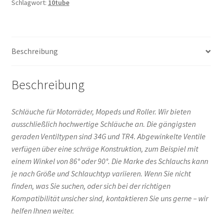
Schlagwort:
10tube
130/70-
10
41,5G
70°
Beschreibung
Winkel,
seitlich
Menge
Beschreibung
Schläuche für Motorräder, Mopeds und Roller. Wir bieten
ausschließlich hochwertige Schläuche an. Die gängigsten
geraden Ventiltypen sind 34G und TR4. Abgewinkelte Ventile
verfügen über eine schräge Konstruktion, zum Beispiel mit
einem Winkel von 86° oder 90°. Die Marke des Schlauchs kann
je nach Größe und Schlauchtyp variieren. Wenn Sie nicht
finden, was Sie suchen, oder sich bei der richtigen
Kompatibilität unsicher sind, kontaktieren Sie uns gerne – wir
helfen Ihnen weiter.