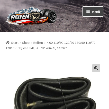
Zur
Zum
Menü
Navigation
Inhalt
springen
springen
Unterm
Reifen
öffnen
Start
Shop
Reifen
4.00-110/90-120/90-130/90-110/70-
Unterm
Schläuche
120/70-130/70-10 41,5G 70° Winkel, seitlich
öffnen
So bestellen Sie
Unterm
ABC
öffnen
Unterm
Marken
öffnen
Reifentests