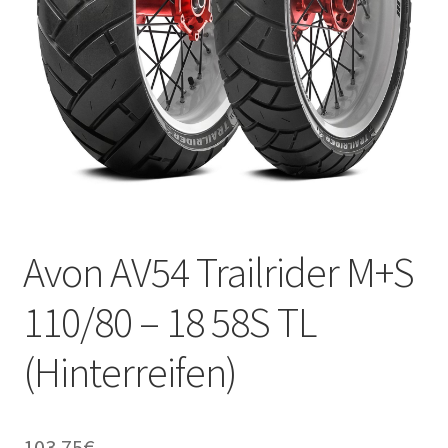
Kontakt
Avon AV54 Trailrider M+S
110/80 – 18 58S TL
(Hinterreifen)
103.75
€