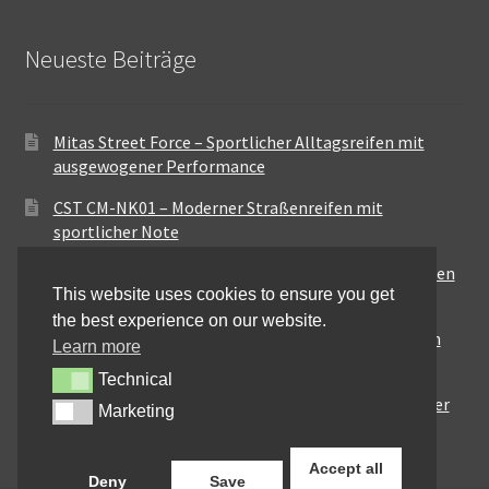
Neueste Beiträge
Mitas Street Force – Sportlicher Alltagsreifen mit
ausgewogener Performance
CST CM-NK01 – Moderner Straßenreifen mit
sportlicher Note
Maxxis MA-ST3 – Ausgewogener Sport-Touring-Reifen
This website uses cookies to ensure you get
für vielseitige Einsätze
the best experience on our website.
Pirelli City Demon – Zuverlässigkeit für den urbanen
Learn more
Alltag
Technical
Technical
Metzeler Perfect ME77 – Klassische Optik mit solider
Marketing
Marketing
Straßenperformance
Accept all
Deny
Save