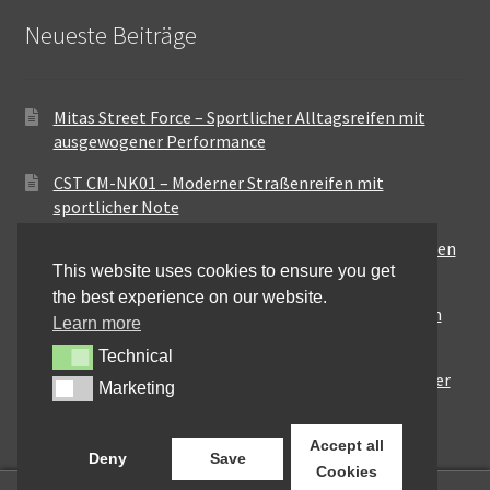
Neueste Beiträge
Mitas Street Force – Sportlicher Alltagsreifen mit
ausgewogener Performance
CST CM-NK01 – Moderner Straßenreifen mit
sportlicher Note
Maxxis MA-ST3 – Ausgewogener Sport-Touring-Reifen
This website uses cookies to ensure you get
für vielseitige Einsätze
the best experience on our website.
Pirelli City Demon – Zuverlässigkeit für den urbanen
Learn more
Alltag
Technical
Technical
Metzeler Perfect ME77 – Klassische Optik mit solider
Marketing
Marketing
Straßenperformance
Accept all
Deny
Save
Cookies