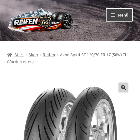
Zur
Zum
Menü
Navigation
Inhalt
springen
springen
Unterm
Reifen
öffnen
Start
Shop
Reifen
Avon Spirit ST 120/70 ZR 17 (58W) TL
Unterm
Schläuche
(Vorderreifen)
öffnen
So bestellen Sie
Unterm
ABC
öffnen
Unterm
Marken
öffnen
Reifentests