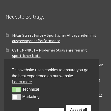
Neueste Beiträge
Mitas Street Force – Sportlicher Alltagsreifen mit
ausgewogener Performance
CST CM-NK01 – Moderner Straßenreifen mit
sportlicher Note
Maxxis MA-ST3 – Ausgewogener Sport-Touring-Reifen
This website uses cookies to ensure you get
für vielseitige Einsätze
the best experience on our website.
Pirelli City Demon – Zuverlässigkeit für den urbanen
Learn more
Alltag
Technical
Technical
Metzeler Perfect ME77 – Klassische Optik mit solider
Marketing
Marketing
Straßenperformance
Accept all