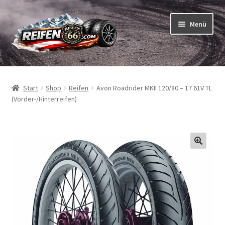
Zur
Zum
Menü
Navigation
Inhalt
springen
springen
Unterm
Reifen
öffnen
Start
Shop
Reifen
Avon Roadrider MKII 120/80 – 17 61V TL
Unterm
Schläuche
(Vorder-/Hinterreifen)
öffnen
So bestellen Sie
Unterm
ABC
öffnen
Unterm
Marken
öffnen
Reifentests