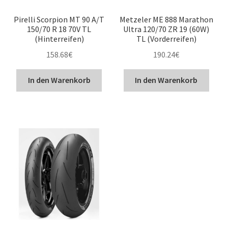
Pirelli Scorpion MT 90 A/T
Metzeler ME 888 Marathon
150/70 R 18 70V TL
Ultra 120/70 ZR 19 (60W)
(Hinterreifen)
TL (Vorderreifen)
158.68
€
190.24
€
In den Warenkorb
In den Warenkorb