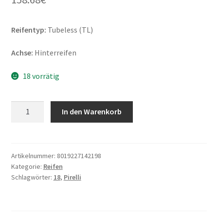
Reifentyp:
Tubeless (TL)
Achse:
Hinterreifen
18 vorrätig
Pirelli
In den Warenkorb
Scorpion
MT
90
A/T
Artikelnummer:
8019227142198
Kategorie:
Reifen
150/70
Schlagwörter:
18
,
Pirelli
R
18
70V
TL