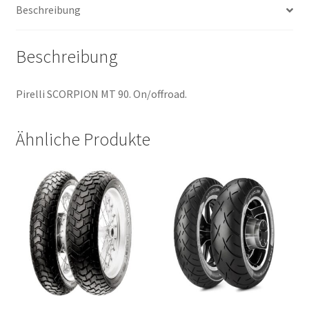
Beschreibung
(Hinterreifen)
Menge
Beschreibung
Pirelli SCORPION MT 90. On/offroad.
Ähnliche Produkte