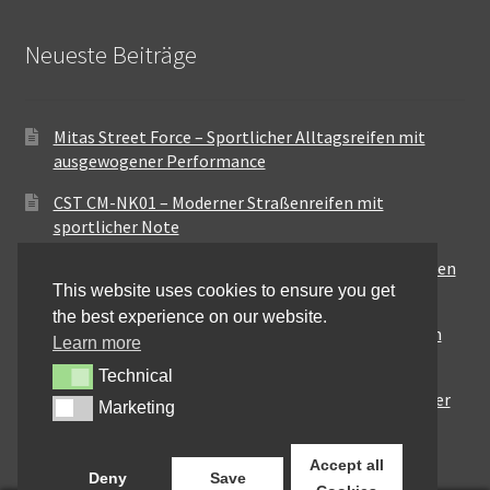
Neueste Beiträge
Mitas Street Force – Sportlicher Alltagsreifen mit
ausgewogener Performance
CST CM-NK01 – Moderner Straßenreifen mit
sportlicher Note
Maxxis MA-ST3 – Ausgewogener Sport-Touring-Reifen
This website uses cookies to ensure you get
für vielseitige Einsätze
the best experience on our website.
Pirelli City Demon – Zuverlässigkeit für den urbanen
Learn more
Alltag
Technical
Technical
Metzeler Perfect ME77 – Klassische Optik mit solider
Marketing
Marketing
Straßenperformance
Accept all
Deny
Save