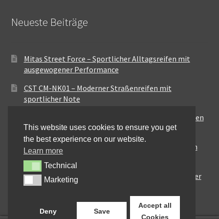
Neueste Beiträge
Mitas Street Force – Sportlicher Alltagsreifen mit
ausgewogener Performance
CST CM-NK01 – Moderner Straßenreifen mit
sportlicher Note
Maxxis MA-ST3 – Ausgewogener Sport-Touring-Reifen
This website uses cookies to ensure you get
für vielseitige Einsätze
the best experience on our website.
Pirelli City Demon – Zuverlässigkeit für den urbanen
Learn more
Alltag
Technical
Technical
Metzeler Perfect ME77 – Klassische Optik mit solider
Marketing
Marketing
Straßenperformance
Accept all
Deny
Save
Cookies