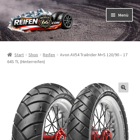
Zur
Zum
Menü
Navigation
Inhalt
springen
springen
Unterm
Reifen
öffnen
Start
Shop
Reifen
Avon AV54 Trailrider M+S 120/90 – 17
Unterm
Schläuche
64S TL (Hinterreifen)
öffnen
So bestellen Sie
Unterm
ABC
öffnen
Unterm
Marken
öffnen
Reifentests