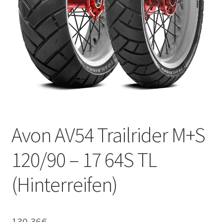
Kontakt
Avon AV54 Trailrider M+S
120/90 – 17 64S TL
(Hinterreifen)
130.36
€