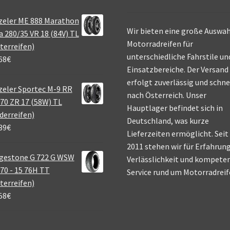
zeler ME 888 Marathon
Wir bieten eine große Auswah
a 280/35 VR 18 (84V) TL
Motorradreifen für
terreifen)
unterschiedliche Fahrstile un
68
€
Einsatzbereiche. Der Versand
erfolgt zuverlässig und schne
eler Sportec M-9 RR
nach Österreich. Unser
70 ZR 17 (58W) TL
Hauptlager befindet sich in
derreifen)
Deutschland, was kurze
39
€
Lieferzeiten ermöglicht. Seit
2011 stehen wir für Erfahrung
gestone G 722 G WSW
Verlässlichkeit und kompete
70 - 15 76H TT
Service rund um Motorradreif
terreifen)
58
€