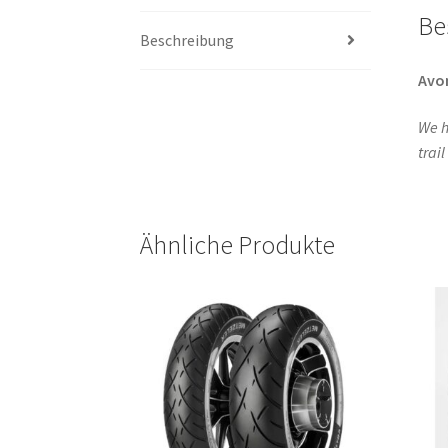
Be
Beschreibung
Avo
We h
trai
Ähnliche Produkte