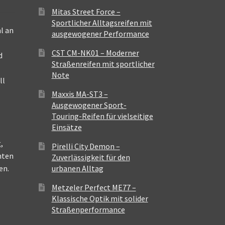
Mitas Street Force –
Sportlicher Alltagsreifen mit
l an
ausgewogener Performance
CST CM-NK01 – Moderner
d
Straßenreifen mit sportlicher
Note
ll
Maxxis MA-ST3 –
Ausgewogener Sport-
Touring-Reifen für vielseitige
Einsätze
,
Pirelli City Demon –
nten
Zuverlässigkeit für den
en.
urbanen Alltag
Metzeler Perfect ME77 –
Klassische Optik mit solider
Straßenperformance