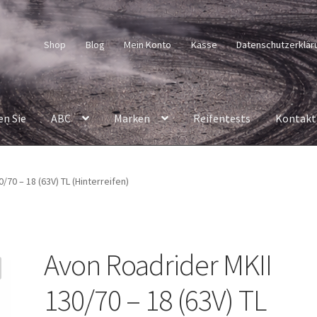
Shop
Blog
Mein Konto
Kasse
Datenschutzerklär
en Sie
ABC
Marken
Reifentests
Kontakt
/70 – 18 (63V) TL (Hinterreifen)
Avon Roadrider MKII
130/70 – 18 (63V) TL