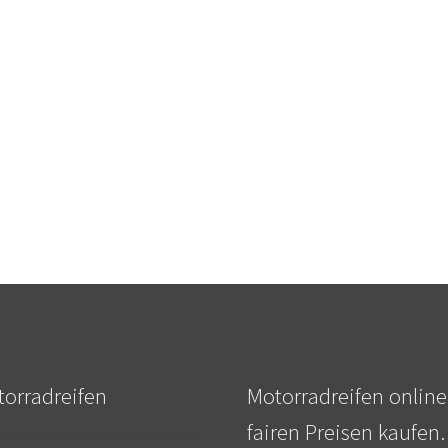
orradreifen
Motorradreifen online
fairen Preisen kaufen.