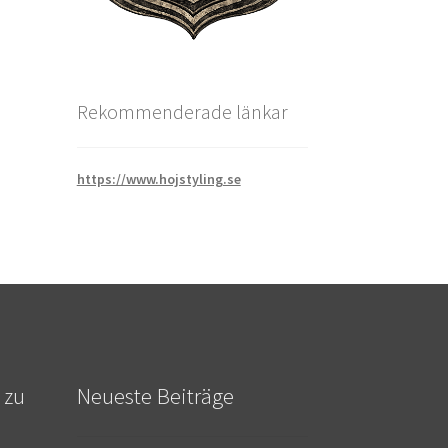
Rekommenderade länkar
https://www.hojstyling.se
 zu
Neueste Beiträge