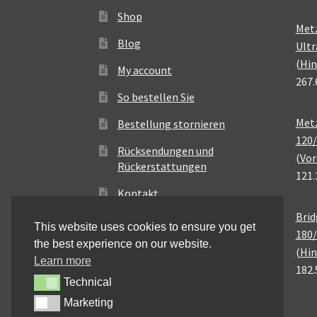
Shop
Met
Blog
Ultr
(Hin
My account
267.
So bestellen Sie
Metz
Bestellung stornieren
120/
Rücksendungen und
(Vor
Rückerstattungen
121.
Kontakt
Brid
This website uses cookies to ensure you get
180/
the best experience on our website.
(Hin
Learn more
182.
Technical
Technical
Marketing
Marketing