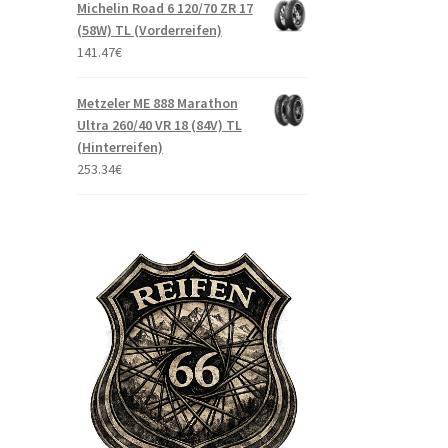
Michelin Road 6 120/70 ZR 17
(58W) TL (Vorderreifen)
141.47
€
Metzeler ME 888 Marathon
Ultra 260/40 VR 18 (84V) TL
(Hinterreifen)
253.34
€