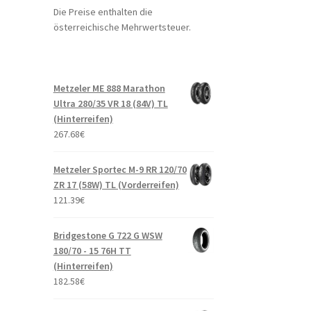
Die Preise enthalten die
österreichische Mehrwertsteuer.
Metzeler ME 888 Marathon
Ultra 280/35 VR 18 (84V) TL
(Hinterreifen)
267.68
€
Metzeler Sportec M-9 RR 120/70
ZR 17 (58W) TL (Vorderreifen)
121.39
€
Bridgestone G 722 G WSW
180/70 - 15 76H TT
(Hinterreifen)
182.58
€