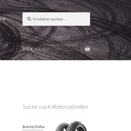
Suchen
Suchen
ung
nach:
0.00
€
0 Artikel
Suche nach Motorradreifen
Breite/Höhe: