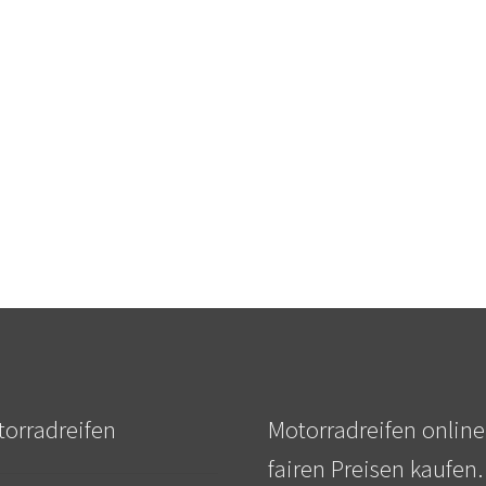
orradreifen
Motorradreifen online
fairen Preisen kaufen.