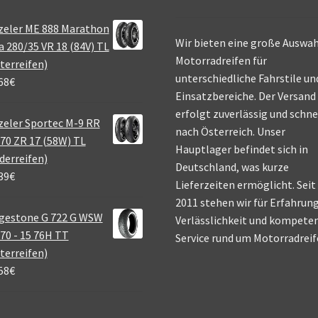
zeler ME 888 Marathon
Wir bieten eine große Auswah
a 280/35 VR 18 (84V) TL
Motorradreifen für
terreifen)
unterschiedliche Fahrstile un
68
€
Einsatzbereiche. Der Versand
erfolgt zuverlässig und schne
eler Sportec M-9 RR
nach Österreich. Unser
70 ZR 17 (58W) TL
Hauptlager befindet sich in
derreifen)
Deutschland, was kurze
39
€
Lieferzeiten ermöglicht. Seit
2011 stehen wir für Erfahrung
gestone G 722 G WSW
Verlässlichkeit und kompete
70 - 15 76H TT
Service rund um Motorradreif
terreifen)
58
€