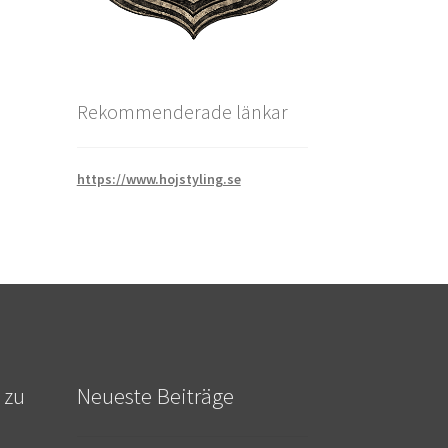
Rekommenderade länkar
https://www.hojstyling.se
 zu
Neueste Beiträge