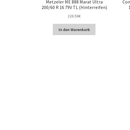
Metzeler ME 888 Marat Ultra
Con
200/60 R 16 79V TL (Hinterreifen)
226.56
€
In den Warenkorb