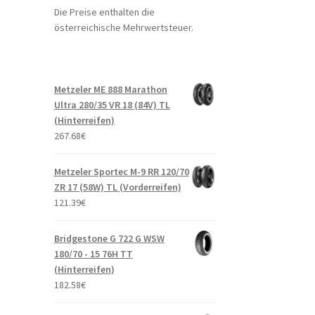
Die Preise enthalten die
österreichische Mehrwertsteuer.
Metzeler ME 888 Marathon
Ultra 280/35 VR 18 (84V) TL
(Hinterreifen)
267.68
€
Metzeler Sportec M-9 RR 120/70
ZR 17 (58W) TL (Vorderreifen)
121.39
€
Bridgestone G 722 G WSW
180/70 - 15 76H TT
(Hinterreifen)
182.58
€