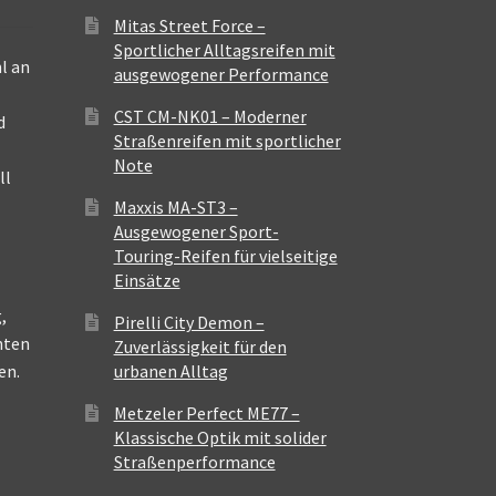
Mitas Street Force –
Sportlicher Alltagsreifen mit
l an
ausgewogener Performance
CST CM-NK01 – Moderner
d
Straßenreifen mit sportlicher
Note
ll
Maxxis MA-ST3 –
Ausgewogener Sport-
Touring-Reifen für vielseitige
Einsätze
,
Pirelli City Demon –
nten
Zuverlässigkeit für den
en.
urbanen Alltag
Metzeler Perfect ME77 –
Klassische Optik mit solider
Straßenperformance