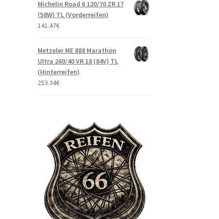
Michelin Road 6 120/70 ZR 17
(58W) TL (Vorderreifen)
141.47
€
Metzeler ME 888 Marathon
Ultra 260/40 VR 18 (84V) TL
(Hinterreifen)
253.34
€