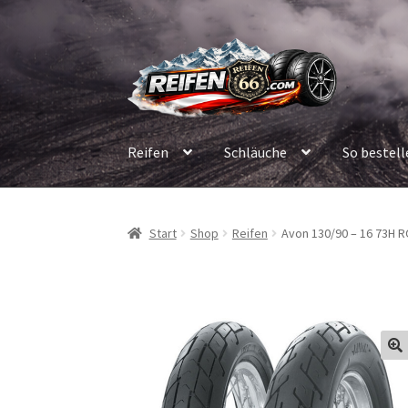
Zur
Zum
Navigation
Inhalt
springen
springen
Reifen
Schläuche
So bestell
Start
Shop
Reifen
Avon 130/90 – 16 73H 