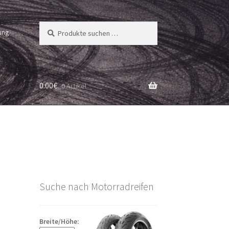
Suchen
Suchen
ung
nach:
0.00
€
0 Artikel
Suche nach Motorradreifen
Breite/Höhe: