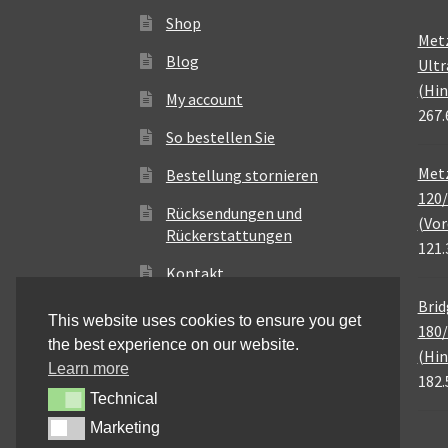
Shop
Met
Blog
Ultr
(Hin
My account
267.
So bestellen Sie
Metz
Bestellung stornieren
120/
Rücksendungen und
(Vor
Rückerstattungen
121.
Kontakt
Brid
This website uses cookies to ensure you get
180/
the best experience on our website.
(Hin
Learn more
182.
Technical
Technical
Marketing
Marketing