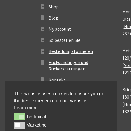
Shop
Met
Blog
Ultr
(Hin
My account
267.
So bestellen Sie
Metz
Bestellung stornieren
120/
Rücksendungen und
(Vor
Rückerstattungen
121.
Kontakt
Brid
This website uses cookies to ensure you get
180/
the best experience on our website.
(Hin
Learn more
182.
Technical
Technical
Marketing
Marketing