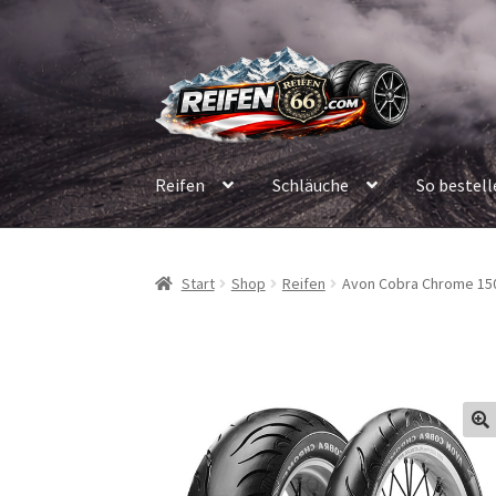
Zur
Zum
Navigation
Inhalt
springen
springen
Reifen
Schläuche
So bestell
Start
Shop
Reifen
Avon Cobra Chrome 150/