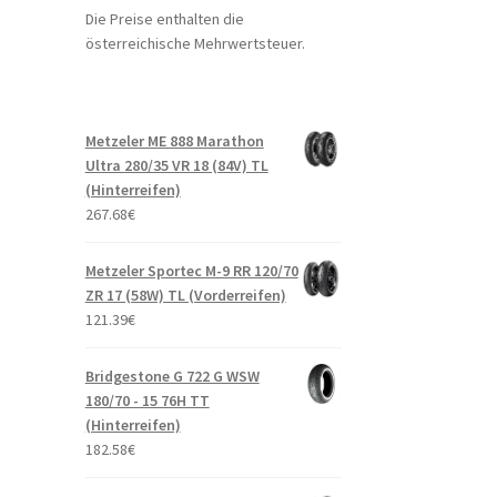
Die Preise enthalten die
österreichische Mehrwertsteuer.
Metzeler ME 888 Marathon
Ultra 280/35 VR 18 (84V) TL
(Hinterreifen)
267.68
€
Metzeler Sportec M-9 RR 120/70
ZR 17 (58W) TL (Vorderreifen)
121.39
€
Bridgestone G 722 G WSW
180/70 - 15 76H TT
(Hinterreifen)
182.58
€