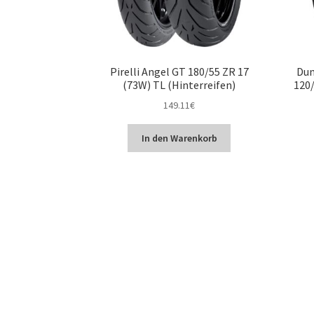
Pirelli Angel GT 180/55 ZR 17
Dun
(73W) TL (Hinterreifen)
120/
149.11
€
In den Warenkorb