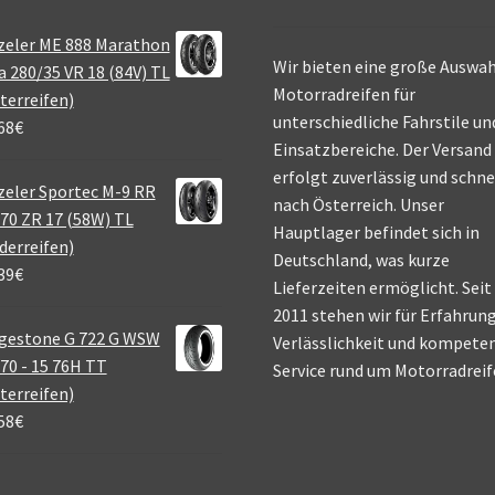
zeler ME 888 Marathon
Wir bieten eine große Auswah
a 280/35 VR 18 (84V) TL
Motorradreifen für
terreifen)
unterschiedliche Fahrstile un
68
€
Einsatzbereiche. Der Versand
erfolgt zuverlässig und schne
eler Sportec M-9 RR
nach Österreich. Unser
70 ZR 17 (58W) TL
Hauptlager befindet sich in
derreifen)
Deutschland, was kurze
39
€
Lieferzeiten ermöglicht. Seit
2011 stehen wir für Erfahrung
gestone G 722 G WSW
Verlässlichkeit und kompete
70 - 15 76H TT
Service rund um Motorradreif
terreifen)
58
€