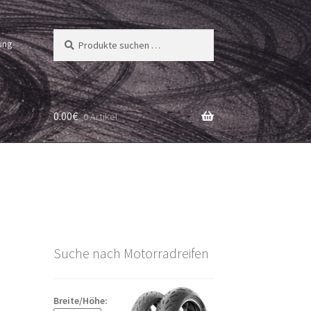
Suchen
Suchen
ung
nach:
0.00
€
0 Artikel
Suche nach Motorradreifen
Breite/Höhe: