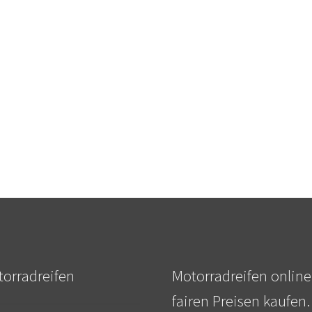
orradreifen
Motorradreifen online
fairen Preisen kaufen.