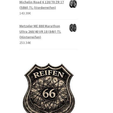
Michelin Road 6 120/70 ZR 17
(58W) TL (Vorderreifen)
143.38
€
Metzeler ME 888 Marathon
Ultra 260/40 VR 18 (84V) TL
(Hinterreifen)
253.34
€