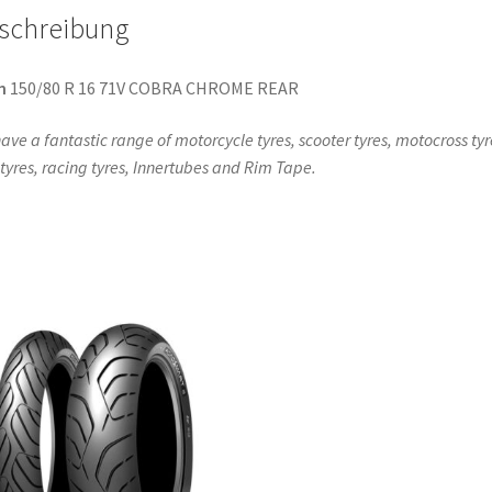
schreibung
n
150/80 R 16 71V COBRA CHROME REAR
ave a fantastic range of motorcycle tyres, scooter tyres, motocross tyr
l tyres, racing tyres, Innertubes and Rim Tape.