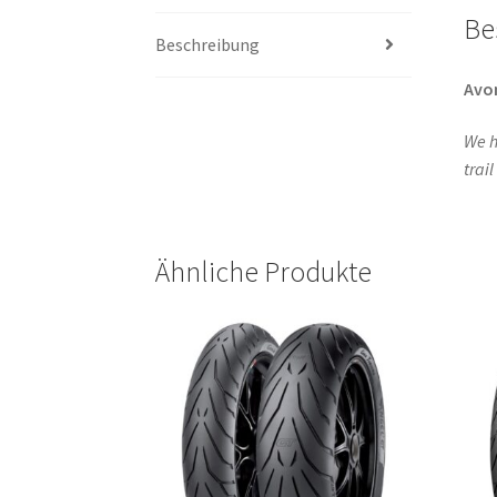
Be
Beschreibung
Avo
We h
trai
Ähnliche Produkte