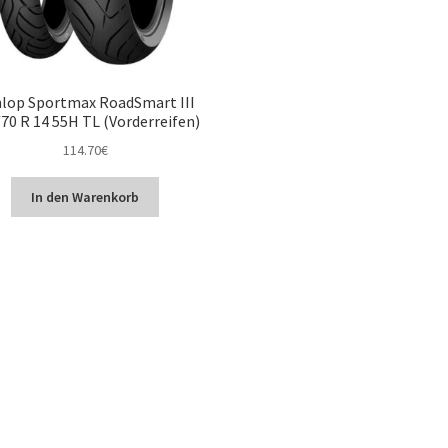
lop Sportmax RoadSmart III
70 R 14 55H TL (Vorderreifen)
114.70
€
In den Warenkorb