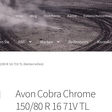
Shop
Blog
Mein Konto
Kasse
Datenschutzerklär
en Sie
ABC
Marken
Reifentests
Kontakt
80 R 16 71V TL (Hinterreifen)
Avon Cobra Chrome
150/80 R 16 71V TL