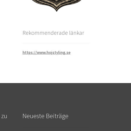
Rekommenderade länkar
https://www.hojstyling.se
 zu
Neueste Beiträge