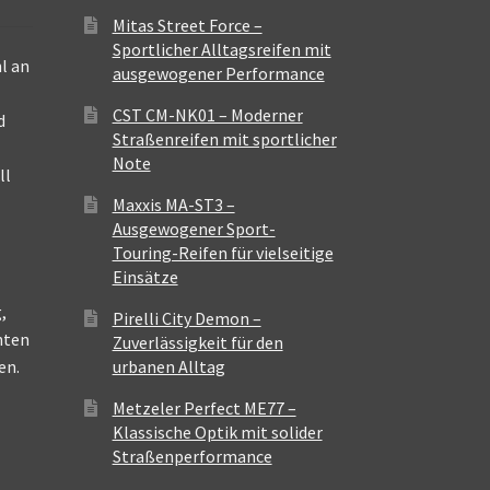
Mitas Street Force –
Sportlicher Alltagsreifen mit
l an
ausgewogener Performance
CST CM-NK01 – Moderner
d
Straßenreifen mit sportlicher
Note
ll
Maxxis MA-ST3 –
Ausgewogener Sport-
Touring-Reifen für vielseitige
Einsätze
,
Pirelli City Demon –
nten
Zuverlässigkeit für den
en.
urbanen Alltag
Metzeler Perfect ME77 –
Klassische Optik mit solider
Straßenperformance