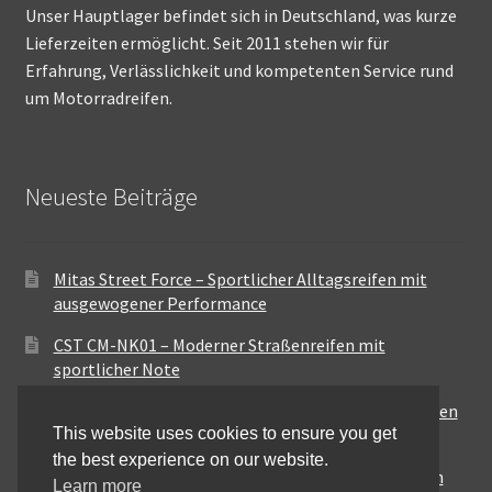
Unser Hauptlager befindet sich in Deutschland, was kurze
Lieferzeiten ermöglicht. Seit 2011 stehen wir für
Erfahrung, Verlässlichkeit und kompetenten Service rund
um Motorradreifen.
Neueste Beiträge
Mitas Street Force – Sportlicher Alltagsreifen mit
ausgewogener Performance
CST CM-NK01 – Moderner Straßenreifen mit
sportlicher Note
Maxxis MA-ST3 – Ausgewogener Sport-Touring-Reifen
This website uses cookies to ensure you get
für vielseitige Einsätze
the best experience on our website.
Pirelli City Demon – Zuverlässigkeit für den urbanen
Learn more