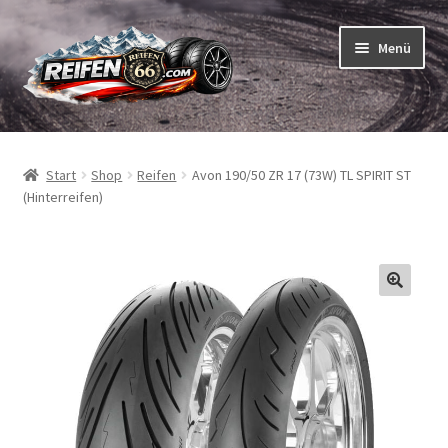
Zur
Zum
Menü
Navigation
Inhalt
springen
springen
Unterm
Reifen
öffnen
Start
Shop
Reifen
Avon 190/50 ZR 17 (73W) TL SPIRIT ST
Unterm
Schläuche
(Hinterreifen)
öffnen
So bestellen Sie
Unterm
ABC
öffnen
Unterm
Marken
öffnen
Reifentests