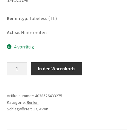
Reifentyp
: Tubeless (TL)
Achse
: Hinterreifen
4 vorrätig
Avon
In den Warenkorb
190/50
ZR
17
(73W)
Artikelnummer:
4038526433275
Kategorie:
Reifen
TL
Schlagwörter:
17
,
Avon
SPIRIT
ST
(Hinterreifen)
Menge