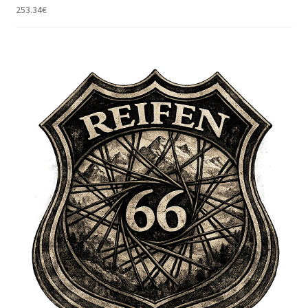
253.34
€