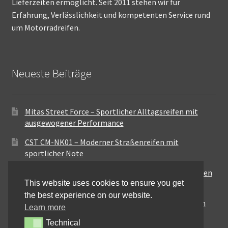
Lieferzeiten ermöglicht. Seit 2011 stehen wir für
Erfahrung, Verlässlichkeit und kompetenten Service rund
um Motorradreifen.
Neueste Beiträge
Mitas Street Force – Sportlicher Alltagsreifen mit
ausgewogener Performance
CST CM-NK01 – Moderner Straßenreifen mit
sportlicher Note
Maxxis MA-ST3 – Ausgewogener Sport-Touring-Reifen
This website uses cookies to ensure you get
für vielseitige Einsätze
the best experience on our website.
Pirelli City Demon – Zuverlässigkeit für den urbanen
Learn more
Alltag
Technical
Technical