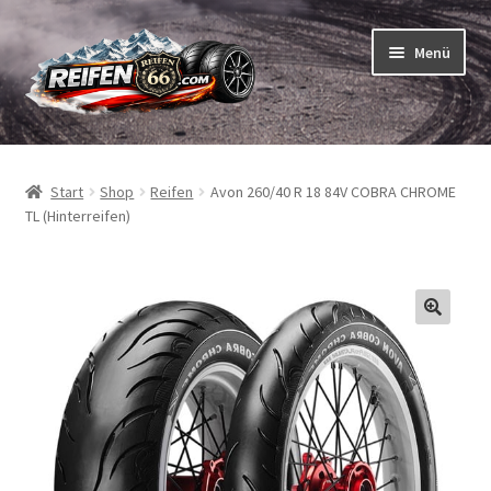
Zur
Zum
Menü
Navigation
Inhalt
springen
springen
Unterm
Reifen
öffnen
Start
Shop
Reifen
Avon 260/40 R 18 84V COBRA CHROME
Unterm
Schläuche
TL (Hinterreifen)
öffnen
So bestellen Sie
Unterm
ABC
öffnen
Unterm
Marken
öffnen
Reifentests