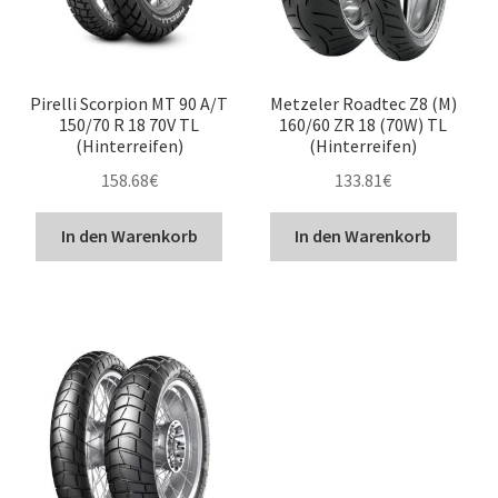
Pirelli Scorpion MT 90 A/T
Metzeler Roadtec Z8 (M)
150/70 R 18 70V TL
160/60 ZR 18 (70W) TL
(Hinterreifen)
(Hinterreifen)
158.68
€
133.81
€
In den Warenkorb
In den Warenkorb