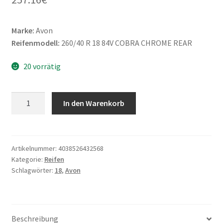
Marke:
Avon
Reifenmodell:
260/40 R 18 84V COBRA CHROME REAR
20 vorrätig
Avon
In den Warenkorb
260/40
R
18
84V
Artikelnummer:
4038526432568
Kategorie:
Reifen
COBRA
Schlagwörter:
18
,
Avon
CHROME
TL
(Hinterreifen)
Menge
Beschreibung