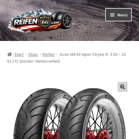
Zur
Zum
Menü
Navigation
Inhalt
springen
springen
Unterm
Reifen
öffnen
Start
Shop
Reifen
Avon AM 63 Viper Stryke R. 3.50 – 10
Unterm
Schläuche
51J TL (Vorder-/Hinterreifen)
öffnen
So bestellen Sie
Unterm
ABC
öffnen
Unterm
Marken
öffnen
Reifentests