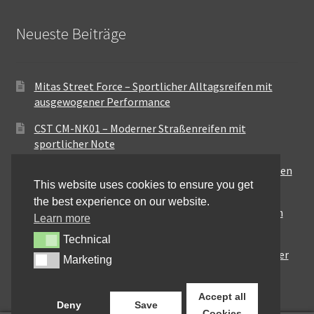
Neueste Beiträge
Mitas Street Force – Sportlicher Alltagsreifen mit
ausgewogener Performance
CST CM-NK01 – Moderner Straßenreifen mit
sportlicher Note
Maxxis MA-ST3 – Ausgewogener Sport-Touring-Reifen
This website uses cookies to ensure you get
für vielseitige Einsätze
the best experience on our website.
Pirelli City Demon – Zuverlässigkeit für den urbanen
Learn more
Alltag
Technical
Technical
Metzeler Perfect ME77 – Klassische Optik mit solider
Marketing
Marketing
Straßenperformance
Accept all
Deny
Save
Cookies