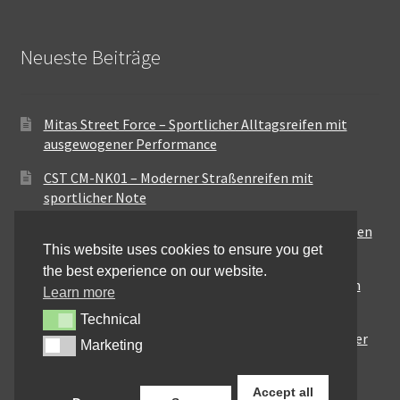
Neueste Beiträge
Mitas Street Force – Sportlicher Alltagsreifen mit
ausgewogener Performance
CST CM-NK01 – Moderner Straßenreifen mit
sportlicher Note
Maxxis MA-ST3 – Ausgewogener Sport-Touring-Reifen
This website uses cookies to ensure you get
für vielseitige Einsätze
the best experience on our website.
Pirelli City Demon – Zuverlässigkeit für den urbanen
Learn more
Alltag
Technical
Technical
Metzeler Perfect ME77 – Klassische Optik mit solider
Marketing
Marketing
Straßenperformance
Accept all