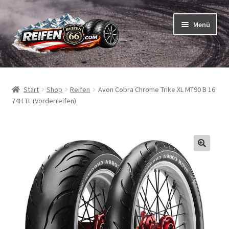
Zur
Zum
Menü
Navigation
Inhalt
springen
springen
Unterm
Reifen
öffnen
Start
Shop
Reifen
Avon Cobra Chrome Trike XL MT90 B 16
Unterm
Schläuche
74H TL (Vorderreifen)
öffnen
So bestellen Sie
Unterm
ABC
öffnen
Unterm
Marken
öffnen
Reifentests