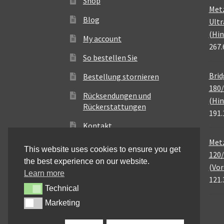
Shop
Met
Blog
Ultr
(Hin
My account
267.
So bestellen Sie
Brid
Bestellung stornieren
180/
Rücksendungen und
(Hin
Rückerstattungen
191.
Kontakt
Metz
This website uses cookies to ensure you get
120/
the best experience on our website.
(Vor
Learn more
121.
Technical
Technical
Marketing
Marketing