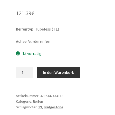
121.39
€
Reifentyp:
Tubeless (TL)
Achse:
Vorderreifen
15 vorrätig
Bridgestone
In den Warenkorb
AT
41
120/70
R
Artikelnummer:
3286342474113
Kategorie:
Reifen
19
Schlagwörter:
19
,
Bridgestone
60V
TL