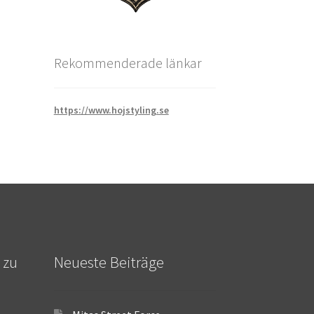
Rekommenderade länkar
https://www.hojstyling.se
 zu
Neueste Beiträge