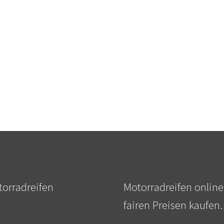
orradreifen
Motorradreifen online
fairen Preisen kaufen.