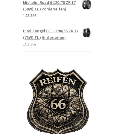
Michelin Road 6 120/70 ZR 17
(58W) TL (Vorderreifen)
143.38
€
Pirelli Angel GT II 190/55 ZR 17
(75W) TL (Hinterreifen)
193.10
€