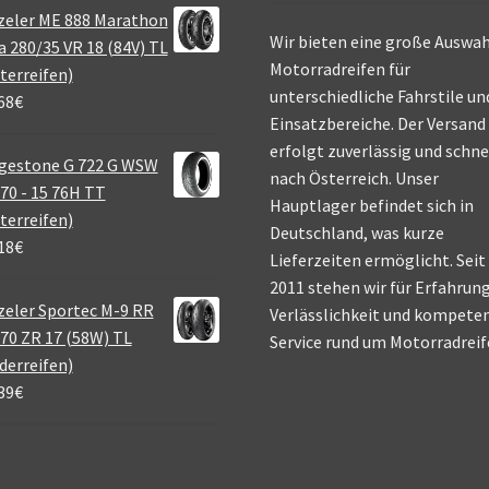
zeler ME 888 Marathon
Wir bieten eine große Auswah
a 280/35 VR 18 (84V) TL
Motorradreifen für
terreifen)
unterschiedliche Fahrstile un
68
€
Einsatzbereiche. Der Versand
erfolgt zuverlässig und schne
gestone G 722 G WSW
nach Österreich. Unser
70 - 15 76H TT
Hauptlager befindet sich in
terreifen)
Deutschland, was kurze
18
€
Lieferzeiten ermöglicht. Seit
2011 stehen wir für Erfahrung
eler Sportec M-9 RR
Verlässlichkeit und kompete
70 ZR 17 (58W) TL
Service rund um Motorradreif
derreifen)
39
€