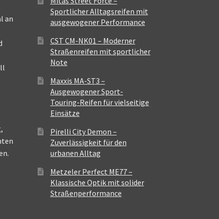
Mitas Street Force –
Sportlicher Alltagsreifen mit
l an
ausgewogener Performance
CST CM-NK01 – Moderner
d
Straßenreifen mit sportlicher
Note
ll
Maxxis MA-ST3 –
Ausgewogener Sport-
Touring-Reifen für vielseitige
Einsätze
,
Pirelli City Demon –
nten
Zuverlässigkeit für den
en.
urbanen Alltag
Metzeler Perfect ME77 –
Klassische Optik mit solider
Straßenperformance