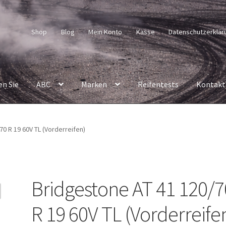
Shop
Blog
Mein Konto
Kasse
Datenschutzerklär
en Sie
ABC
Marken
Reifentests
Kontakt
0 R 19 60V TL (Vorderreifen)
Bridgestone AT 41 120/7
R 19 60V TL (Vorderreife