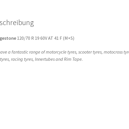
(Vorderreifen)
Menge
schreibung
dgestone
120/70 R 19 60V AT 41 F (M+S)
ave a fantastic range of motorcycle tyres, scooter tyres, motocross tyr
l tyres, racing tyres, Innertubes and Rim Tape.