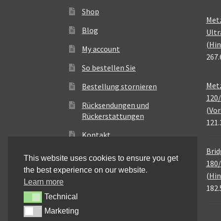
Shop
Met
Blog
Ultr
(Hin
My account
267.
So bestellen Sie
Metz
Bestellung stornieren
120/
Rücksendungen und
(Vor
Rückerstattungen
121.
Kontakt
Brid
This website uses cookies to ensure you get
180/
the best experience on our website.
(Hin
Learn more
182.
Technical
Technical
Marketing
Marketing