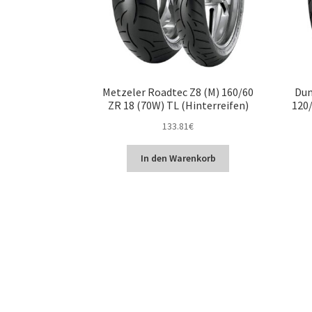
Metzeler Roadtec Z8 (M) 160/60
Dun
ZR 18 (70W) TL (Hinterreifen)
120/
133.81
€
In den Warenkorb