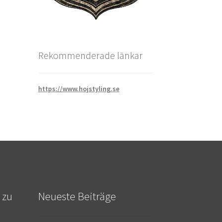
Rekommenderade länkar
https://www.hojstyling.se
 zu
Neueste Beiträge