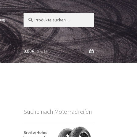
Suchen
Suchen
ung
nach:
0.00
€
0 Artikel
Suche nach Motorradreifen
Breite/Höhe: