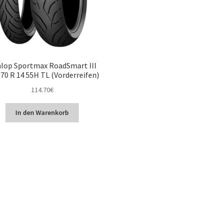
lop Sportmax RoadSmart III
70 R 14 55H TL (Vorderreifen)
114.70
€
In den Warenkorb