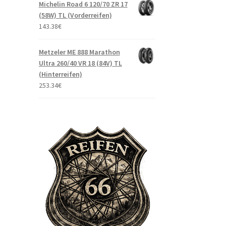
Michelin Road 6 120/70 ZR 17
(58W) TL (Vorderreifen)
143.38
€
Metzeler ME 888 Marathon
Ultra 260/40 VR 18 (84V) TL
(Hinterreifen)
253.34
€