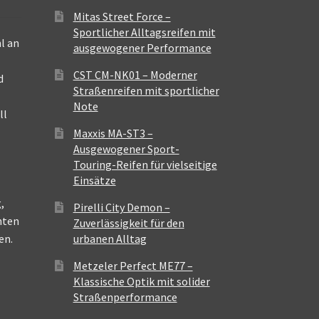
Mitas Street Force –
Sportlicher Alltagsreifen mit
l an
ausgewogener Performance
CST CM-NK01 – Moderner
d
Straßenreifen mit sportlicher
Note
ll
Maxxis MA-ST3 –
Ausgewogener Sport-
Touring-Reifen für vielseitige
Einsätze
,
Pirelli City Demon –
nten
Zuverlässigkeit für den
en.
urbanen Alltag
Metzeler Perfect ME77 –
Klassische Optik mit solider
Straßenperformance