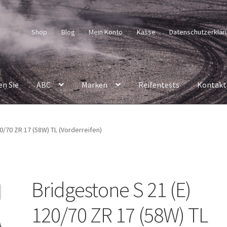
Shop
Blog
Mein Konto
Kasse
Datenschutzerklär
en Sie
ABC
Marken
Reifentests
Kontakt
0/70 ZR 17 (58W) TL (Vorderreifen)
Bridgestone S 21 (E)
120/70 ZR 17 (58W) TL