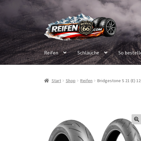
Zur
Zum
Navigation
Inhalt
springen
springen
Reifen
Schläuche
So bestell
Start
Shop
Reifen
Bridgestone S 21 (E) 12