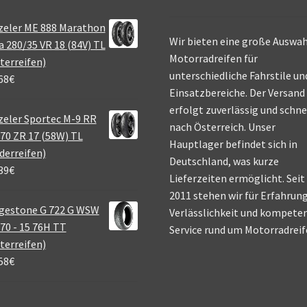
zeler ME 888 Marathon
Wir bieten eine große Auswah
a 280/35 VR 18 (84V) TL
Motorradreifen für
terreifen)
unterschiedliche Fahrstile un
68
€
Einsatzbereiche. Der Versand
erfolgt zuverlässig und schne
eler Sportec M-9 RR
nach Österreich. Unser
70 ZR 17 (58W) TL
Hauptlager befindet sich in
derreifen)
Deutschland, was kurze
39
€
Lieferzeiten ermöglicht. Seit
2011 stehen wir für Erfahrung
gestone G 722 G WSW
Verlässlichkeit und kompete
70 - 15 76H TT
Service rund um Motorradreif
terreifen)
58
€