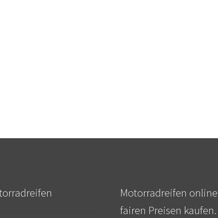
orradreifen
Motorradreifen online
fairen Preisen kaufen.