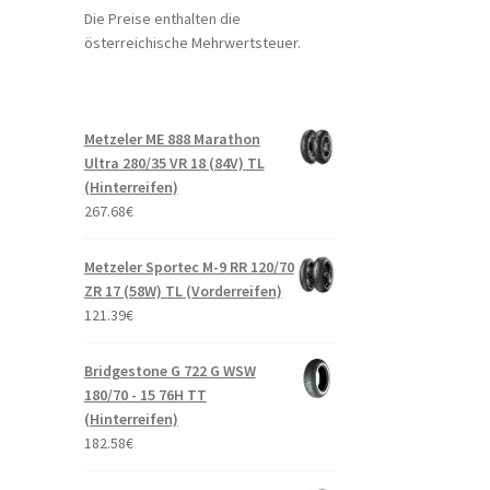
Die Preise enthalten die
österreichische Mehrwertsteuer.
Metzeler ME 888 Marathon
Ultra 280/35 VR 18 (84V) TL
(Hinterreifen)
267.68
€
Metzeler Sportec M-9 RR 120/70
ZR 17 (58W) TL (Vorderreifen)
121.39
€
Bridgestone G 722 G WSW
180/70 - 15 76H TT
(Hinterreifen)
182.58
€