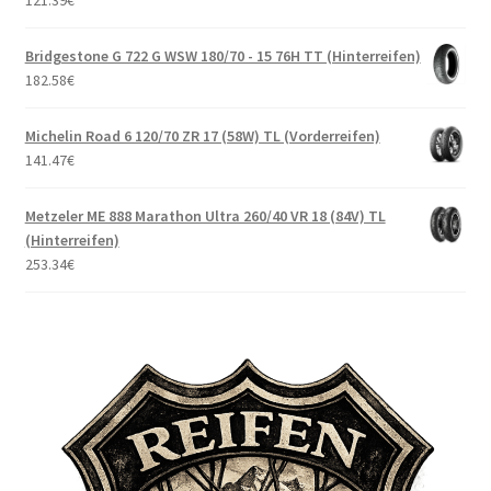
121.39
€
Bridgestone G 722 G WSW 180/70 - 15 76H TT (Hinterreifen)
182.58
€
Michelin Road 6 120/70 ZR 17 (58W) TL (Vorderreifen)
141.47
€
Metzeler ME 888 Marathon Ultra 260/40 VR 18 (84V) TL
(Hinterreifen)
253.34
€