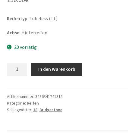
Reifentyp:
Tubeless (TL)
Achse:
Hinterreifen
20 vorrätig
Bridgestone
In den Warenkorb
BT
46
120/90
-
Artikelnummer:
3286341741315
Kategorie:
Reifen
18
Schlagwörter:
18
,
Bridgestone
65V
TL
(Hinterreifen)
Menge