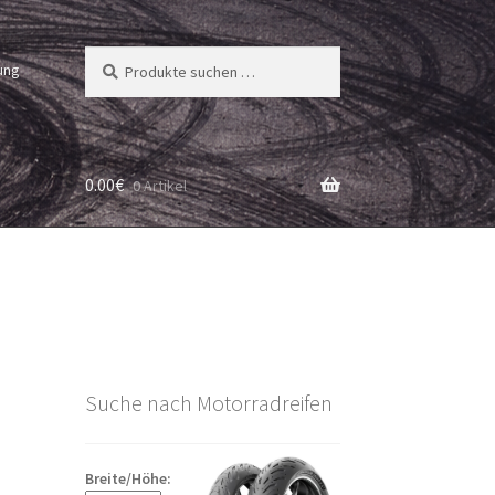
Suchen
Suchen
ung
nach:
0.00
€
0 Artikel
Suche nach Motorradreifen
Breite/Höhe: