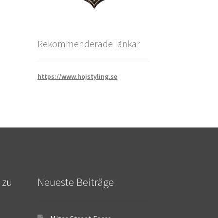
Rekommenderade länkar
https://www.hojstyling.se
 zu
Neueste Beiträge