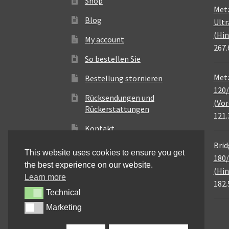
Shop
Met
Blog
Ultr
(Hin
My account
267.
So bestellen Sie
Metz
Bestellung stornieren
120/
Rücksendungen und
(Vor
Rückerstattungen
121.
Kontakt
Brid
This website uses cookies to ensure you get
180/
the best experience on our website.
(Hin
Learn more
182.
Technical
Technical
Marketing
Marketing