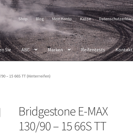
Shop
Blog
Mein Konto
Kasse
Datenschutzerklär
en Sie
ABC
Marken
Reifentests
Kontakt
90 – 15 66S TT (Hinterreifen)
Bridgestone E-MAX
130/90 – 15 66S TT