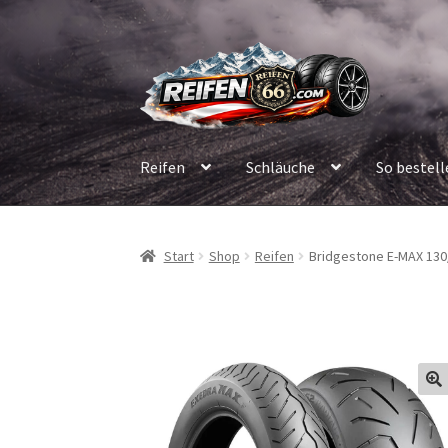
Zur
Zum
Navigation
Inhalt
springen
springen
Reifen
Schläuche
So bestell
Start
Shop
Reifen
Bridgestone E-MAX 130/