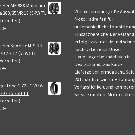
zeler ME 888 Marathon
Wir bieten eine große Auswah
a 280/35 VR 18 (84V) TL
Motorradreifen für
terreifen)
unterschiedliche Fahrstile un
68
€
Einsatzbereiche. Der Versand
erfolgt zuverlässig und schne
eler Sportec M-9 RR
nach Österreich. Unser
70 ZR 17 (58W) TL
Hauptlager befindet sich in
derreifen)
Deutschland, was kurze
39
€
Lieferzeiten ermöglicht. Seit
2011 stehen wir für Erfahrung
gestone G 722 G WSW
Verlässlichkeit und kompete
70 - 15 76H TT
Service rund um Motorradreif
terreifen)
58
€