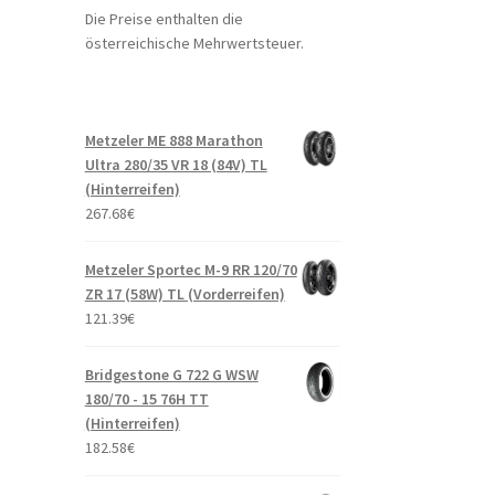
Die Preise enthalten die
österreichische Mehrwertsteuer.
Metzeler ME 888 Marathon
Ultra 280/35 VR 18 (84V) TL
(Hinterreifen)
267.68
€
Metzeler Sportec M-9 RR 120/70
ZR 17 (58W) TL (Vorderreifen)
121.39
€
Bridgestone G 722 G WSW
180/70 - 15 76H TT
(Hinterreifen)
182.58
€