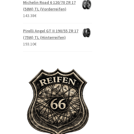
Michelin Road 6 120/70 ZR 17
(58W) TL (Vorderreifen)
143.38
€
Pirelli Angel GT II 190/55 ZR 17
(75W) TL (Hinterreifen)
193.10
€