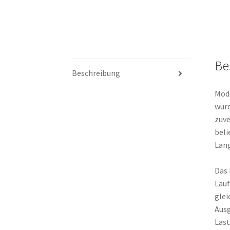
Be
Beschreibung
Mode
wurd
zuve
beli
Lang
Das 
Lauf
glei
Ausg
Last