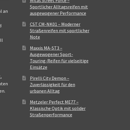
Mitas Street Force –
Sportlicher Alltagsreifen mit
l an
ausgewogener Performance
CST CM-NK01 – Moderner
d
Straßenreifen mit sportlicher
Note
ll
Maxxis MA-ST3 –
Ausgewogener Sport-
Touring-Reifen für vielseitige
Einsätze
,
Pirelli City Demon –
nten
Zuverlässigkeit für den
en.
urbanen Alltag
Metzeler Perfect ME77 –
Klassische Optik mit solider
Straßenperformance