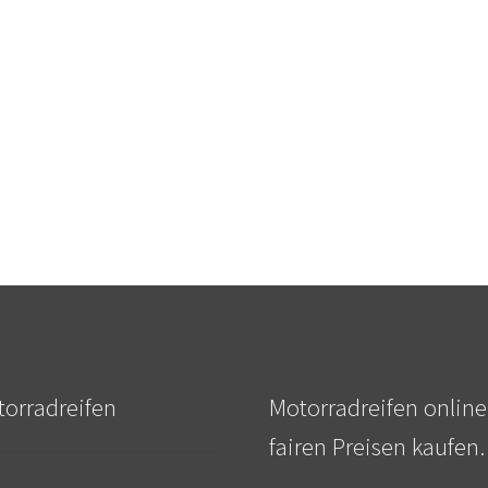
orradreifen
Motorradreifen online
fairen Preisen kaufen.