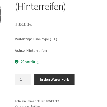
(Hinterreifen)
108.00
€
Reifentyp:
Tube type (TT)
Achse:
Hinterreifen
20 vorrätig
Bridgestone
In den Warenkorb
E-
MAX
130/90
-
Artikelnummer:
3286340613712
Kategorie:
Reifen
15