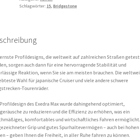
Schlagwörter:
15
,
Bridgestone
66S
TT
(Hinterreifen)
Menge
schreibung
rnste Profildesigns, die weltweit auf zahlreichen Straßen getest
en, sorgen auch dann für eine hervorragende Stabilität und
rlässige Reaktion, wenn Sie sie am meisten brauchen. Die weltwei
ebteste Wahl für japanische Cruiser und viele andere schwere
strecken-Tourenräder.
Profildesign des Exedra Max wurde dahingehend optimiert,
geräusche zu reduzieren und die Effizienz zu erhöhen, was ein
chmäßiges, komfortables und wirtschaftliches Fahren ermöglicht
ezeichneter Grip und gutes Spurhaltevermögen – auch bei hohen
en – geben Ihnen die Freiheit, in aller Ruhe fahren zu können.