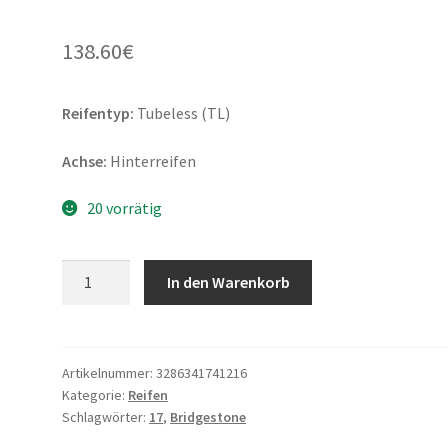
138.60
€
Reifentyp:
Tubeless (TL)
Achse:
Hinterreifen
20 vorrätig
Bridgestone
In den Warenkorb
BT
46
140/80
-
Artikelnummer:
3286341741216
Kategorie:
Reifen
17
Schlagwörter:
17
,
Bridgestone
69V
TL