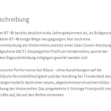
(Hinterreifen)
Menge
schreibung
er BT-45 bereits deutlich in die Jahre gekommen ist, ist Bridgest
beim BT-46 einige Wege neu gegangen. Nur noch eine
mimischung am Hinterreifen anstatt einer Zwei-Zonen-Mischun
dgestone SACT). Gespiegeltes Profil am Vorderreifen, womit der
ken Sägezahnbildung entgegen gewirkt werden soll.
esserte Performance bei Nässe – ohne Auswirkungen auf die
hätzte Verschleißfestigkeit und das Handling bei Trockenheit des
ängermodells dank einer neuen, abgestimmten einzelnen Silika-
hung der Hinterreifen. Das umgekehrte V-förmige Frontprofil n
Kräfte auf, die auf den Reifen einwirken.