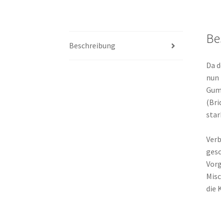
Be
Beschreibung
Da d
nun 
Gum
(Bri
star
Verb
gesc
Vorg
Misc
die 