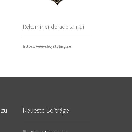
Rekommenderade länkar
https://www.hojstyling.se
 zu
Neueste Beiträge