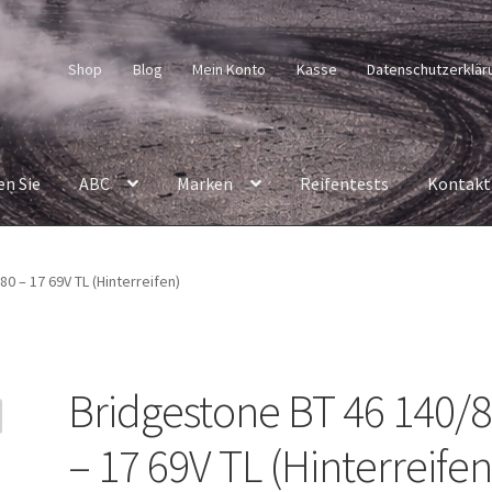
Shop
Blog
Mein Konto
Kasse
Datenschutzerklär
en Sie
ABC
Marken
Reifentests
Kontakt
0 – 17 69V TL (Hinterreifen)
Bridgestone BT 46 140/
– 17 69V TL (Hinterreifen