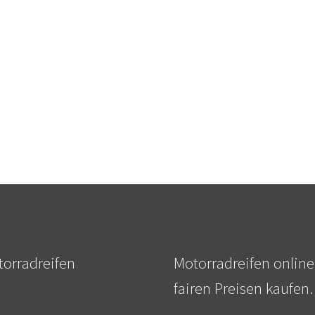
orradreifen
Motorradreifen online
fairen Preisen kaufen.