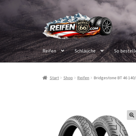
Zur
Zum
Navigation
Inhalt
springen
springen
Reifen
Schläuche
So bestell
Start
Shop
Reifen
Bridgestone BT 46 140/8