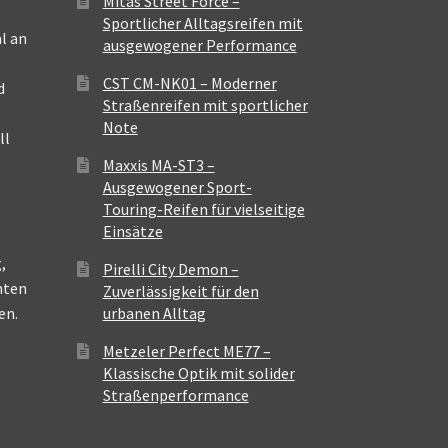
Mitas Street Force –
Sportlicher Alltagsreifen mit
l an
ausgewogener Performance
CST CM-NK01 – Moderner
d
Straßenreifen mit sportlicher
Note
ll
Maxxis MA-ST3 –
Ausgewogener Sport-
Touring-Reifen für vielseitige
Einsätze
,
Pirelli City Demon –
nten
Zuverlässigkeit für den
en.
urbanen Alltag
Metzeler Perfect ME77 –
Klassische Optik mit solider
Straßenperformance