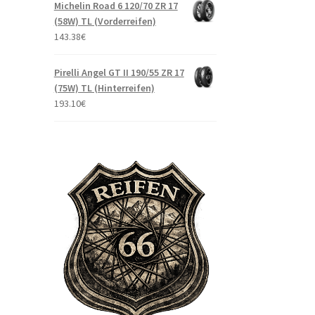
Michelin Road 6 120/70 ZR 17
(58W) TL (Vorderreifen)
143.38
€
Pirelli Angel GT II 190/55 ZR 17
(75W) TL (Hinterreifen)
193.10
€