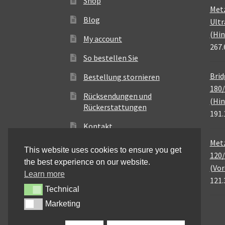
Shop
Met
Blog
Ultr
(Hin
My account
267.
So bestellen Sie
Brid
Bestellung stornieren
180/
Rücksendungen und
(Hin
Rückerstattungen
191.
Kontakt
Metz
This website uses cookies to ensure you get
120/
the best experience on our website.
(Vor
Learn more
121.
Technical
Technical
Marketing
Marketing