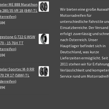
zeler ME 888 Marathon
Wir bieten eine große Auswah
a 280/35 VR 18 (84V) TL
Motorradreifen für
terreifen)
unterschiedliche Fahrstile un
68
€
Einsatzbereiche. Der Versand
erfolgt zuverlässig und schne
gestone G 722 G WSW
nach Österreich. Unser
70 - 15 76H TT
Hauptlager befindet sich in
terreifen)
Deutschland, was kurze
18
€
Lieferzeiten ermöglicht. Seit
2011 stehen wir für Erfahrung
eler Sportec M-9 RR
Verlässlichkeit und kompete
70 ZR 17 (58W) TL
Service rund um Motorradreif
derreifen)
39
€