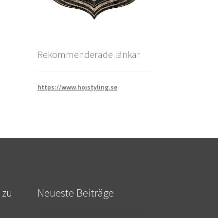
Rekommenderade länkar
https://www.hojstyling.se
 zu
Neueste Beiträge