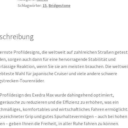
Schlagwörter:
15
,
Bridgestone
70H
TT
(Hinterreifen)
Menge
schreibung
rnste Profildesigns, die weltweit auf zahlreichen Straßen getest
en, sorgen auch dann für eine hervorragende Stabilität und
rlässige Reaktion, wenn Sie sie am meisten brauchen. Die weltwei
ebteste Wahl für japanische Cruiser und viele andere schwere
strecken-Tourenräder.
Profildesign des Exedra Max wurde dahingehend optimiert,
geräusche zu reduzieren und die Effizienz zu erhöhen, was ein
chmäßiges, komfortables und wirtschaftliches Fahren ermöglicht
ezeichneter Grip und gutes Spurhaltevermögen – auch bei hohen
en – geben Ihnen die Freiheit, in aller Ruhe fahren zu können.