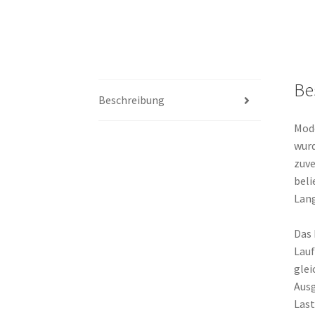
Be
Beschreibung
Mode
wurd
zuve
beli
Lang
Das 
Lauf
glei
Ausg
Last