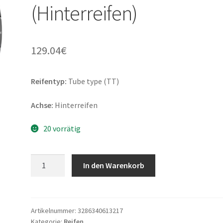
(Hinterreifen)
129.04
€
Reifentyp:
Tube type (TT)
Achse:
Hinterreifen
20 vorrätig
Bridgestone
In den Warenkorb
E-
MAX
140/90
-
Artikelnummer:
3286340613217
Kategorie:
Reifen
15