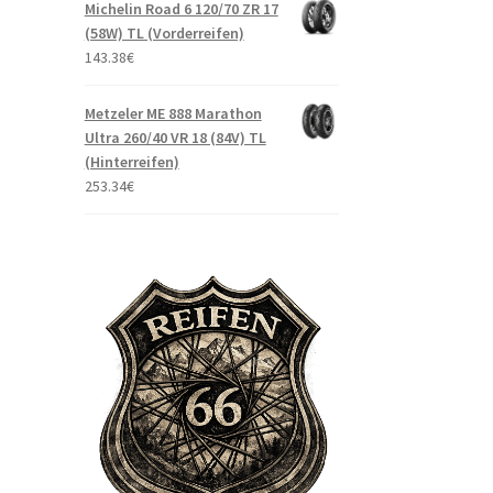
Michelin Road 6 120/70 ZR 17
(58W) TL (Vorderreifen)
143.38
€
Metzeler ME 888 Marathon
Ultra 260/40 VR 18 (84V) TL
(Hinterreifen)
253.34
€