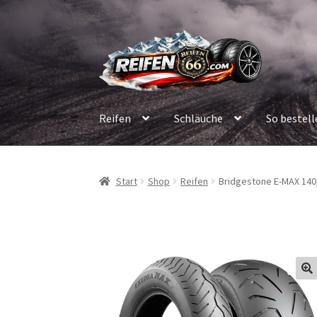
Zur
Zum
Navigation
Inhalt
springen
springen
Reifen
Schläuche
So bestell
Start
Shop
Reifen
Bridgestone E-MAX 140/