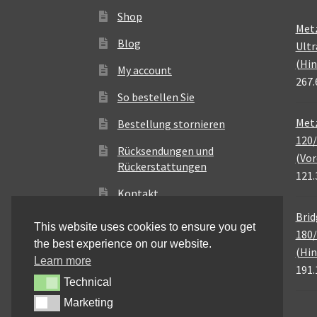
Shop
Met
Blog
Ultr
(Hin
My account
267.
So bestellen Sie
Metz
Bestellung stornieren
120/
Rücksendungen und
(Vor
Rückerstattungen
121.
Kontakt
Brid
This website uses cookies to ensure you get
180/
the best experience on our website.
(Hin
Learn more
191.
Technical
Technical
Marketing
Marketing