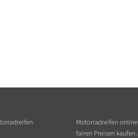
orradreifen
Motorradreifen online
fairen Preisen kaufen.