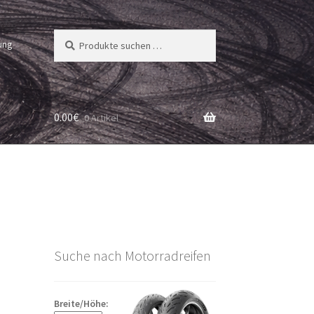
Suchen
Suchen
ung
nach:
0.00
€
0 Artikel
Suche nach Motorradreifen
Breite/Höhe: