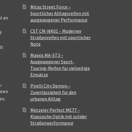
Mitas Street Force –
Sportlicher Alltagsreifen mit
l an
ausgewogener Performance
CST CM-NK01 – Moderner
d
Straßenreifen mit sportlicher
Note
ll
Maxxis MA-ST3 –
Ausgewogener Sport-
Touring-Reifen für vielseitige
Einsätze
,
Pirelli City Demon –
nten
Zuverlässigkeit für den
en.
urbanen Alltag
Metzeler Perfect ME77 –
Klassische Optik mit solider
Straßenperformance