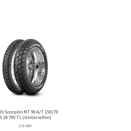
lli Scorpion MT 90 A/T 150/70
R 18 70V TL (Hinterreifen)
158.68
€