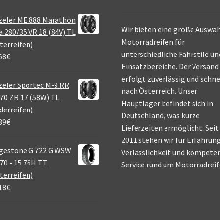
zeler ME 888 Marathon
Wir bieten eine große Auswah
a 280/35 VR 18 (84V) TL
Motorradreifen für
terreifen)
unterschiedliche Fahrstile un
68
€
Einsatzbereiche. Der Versand
erfolgt zuverlässig und schne
eler Sportec M-9 RR
nach Österreich. Unser
70 ZR 17 (58W) TL
Hauptlager befindet sich in
derreifen)
Deutschland, was kurze
39
€
Lieferzeiten ermöglicht. Seit
2011 stehen wir für Erfahrung
gestone G 722 G WSW
Verlässlichkeit und kompete
70 - 15 76H TT
Service rund um Motorradreif
terreifen)
18
€