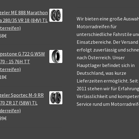
zeler ME 888 Marathon
Wir bieten eine große Auswah
a 280/35 VR 18 (84V) TL
Motorradreifen für
terreifen)
unterschiedliche Fahrstile un
68
€
Einsatzbereiche. Der Versand
erfolgt zuverlässig und schne
gestone G 722 G WSW
nach Österreich. Unser
70 - 15 76H TT
Hauptlager befindet sich in
terreifen)
Deutschland, was kurze
18
€
Lieferzeiten ermöglicht. Seit
2011 stehen wir für Erfahrung
eler Sportec M-9 RR
Verlässlichkeit und kompete
70 ZR 17 (58W) TL
Service rund um Motorradreif
derreifen)
39
€