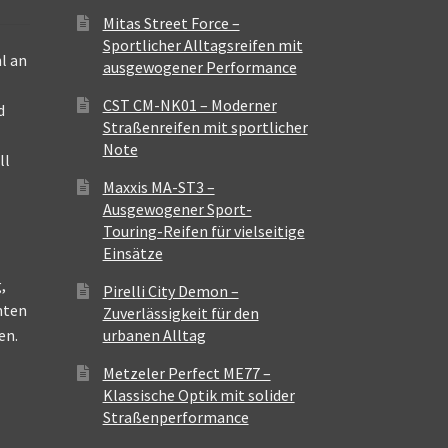
Mitas Street Force –
Sportlicher Alltagsreifen mit
l an
ausgewogener Performance
CST CM-NK01 – Moderner
d
Straßenreifen mit sportlicher
Note
ll
Maxxis MA-ST3 –
Ausgewogener Sport-
Touring-Reifen für vielseitige
Einsätze
,
Pirelli City Demon –
nten
Zuverlässigkeit für den
en.
urbanen Alltag
Metzeler Perfect ME77 –
Klassische Optik mit solider
Straßenperformance