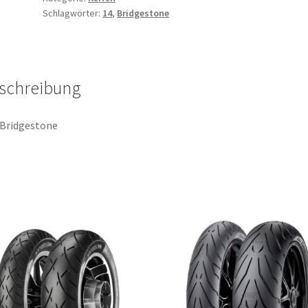
Schlagwörter:
14
,
Bridgestone
66S
TL
(Hinterreifen)
Menge
schreibung
Bridgestone