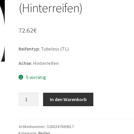
(Hinterreifen)
72.62
€
Reifentyp:
Tubeless (TL)
Achse:
Hinterreifen
5 vorrätig
Bridgestone
In den Warenkorb
B02
pro
150/70
-
Artikelnummer:
3286347869617
Kategorie:
Reifen
14