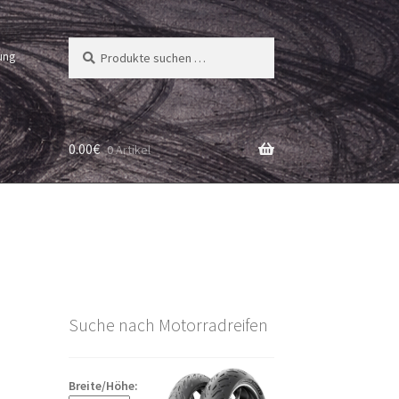
Suchen
Suchen
ung
nach:
0.00
€
0 Artikel
Suche nach Motorradreifen
Breite/Höhe: