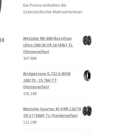
Die Preise enthalten die
österreichische Mehrwertsteuer.
Metzeler ME 888 Marathon
 18
Ultra 280/35 VR 18 (84V) TL
(Hinterreifen)
267.68
€
Bridgestone G 722 G WSW
180/70 - 15 76H TT
(Hinterreifen)
191.18
€
Metzeler Sportec M-9 RR 120/70
ZR 17 (58W) TL (Vorderreifen)
121.39
€