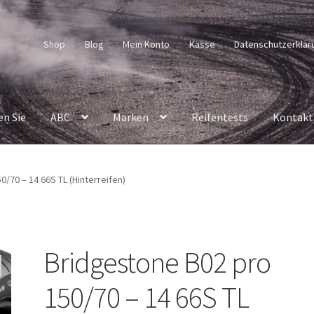
Shop
Blog
Mein Konto
Kasse
Datenschutzerklär
en Sie
ABC
Marken
Reifentests
Kontakt
/70 – 14 66S TL (Hinterreifen)
Bridgestone B02 pro
150/70 – 14 66S TL