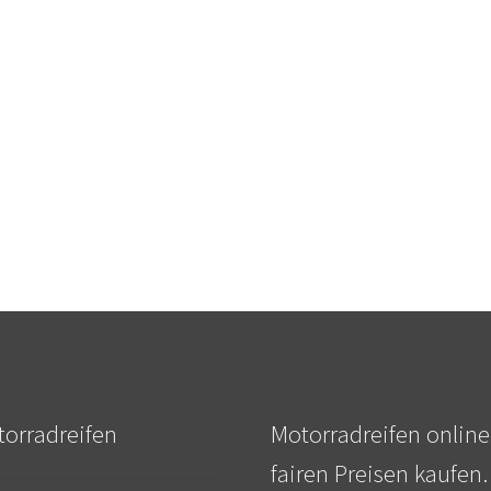
orradreifen
Motorradreifen online
fairen Preisen kaufen.