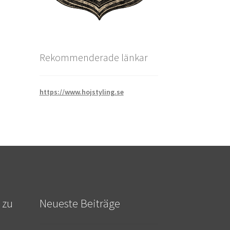
Rekommenderade länkar
https://www.hojstyling.se
 zu
Neueste Beiträge