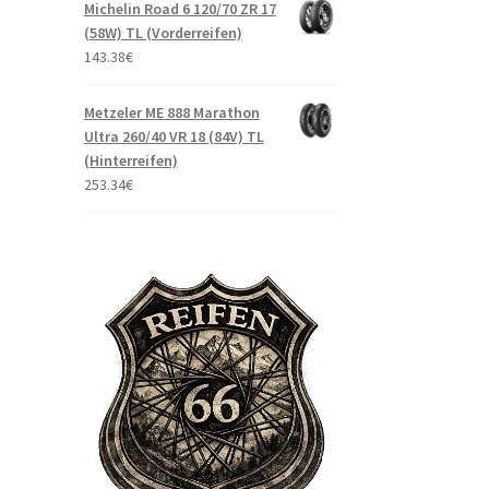
Michelin Road 6 120/70 ZR 17
(58W) TL (Vorderreifen)
143.38
€
Metzeler ME 888 Marathon
Ultra 260/40 VR 18 (84V) TL
(Hinterreifen)
253.34
€