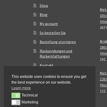
Shop
Met
Blog
Ultr
(Hin
My account
267.
So bestellen Sie
Brid
Bestellung stornieren
180/
Rücksendungen und
(Hin
Rückerstattungen
191.
Kontakt
Metz
This website uses cookies to ensure you get
120/
the best experience on our website.
(Vor
Learn more
121.
Technical
Technical
Marketing
Marketing